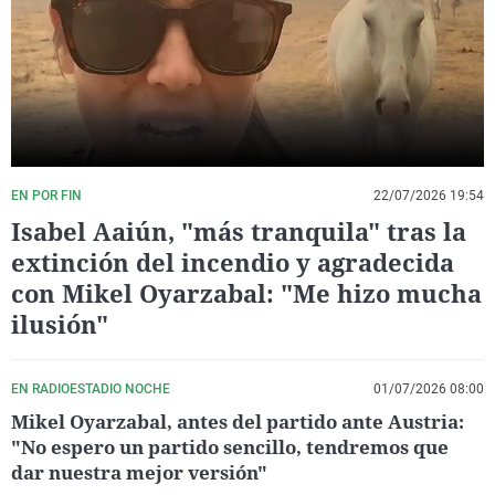
La rosa de los vientos
Caso
Extremadura
Virales
Gente viajera
Retornados
Galicia
Televisión
Como el perro y el gat
Equipo de investigaci
La Rioja
Elecciones
Operación Viuda Negr
Navarra
País Vasco
EN POR FIN
22/07/2026 19:54
Isabel Aaiún, "más tranquila" tras la
extinción del incendio y agradecida
con Mikel Oyarzabal: "Me hizo mucha
ilusión"
EN RADIOESTADIO NOCHE
01/07/2026 08:00
Mikel Oyarzabal, antes del partido ante Austria:
"No espero un partido sencillo, tendremos que
dar nuestra mejor versión"