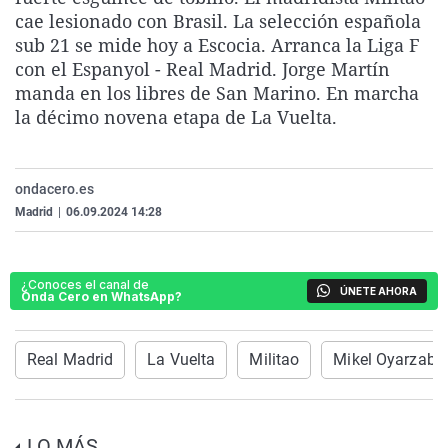
La rosa de los vientos
Caso
Extremadura
Virales
cae lesionado con Brasil. La selección española
sub 21 se mide hoy a Escocia. Arranca la Liga F
Gente viajera
Retornados
Galicia
Televisión
con el Espanyol - Real Madrid. Jorge Martín
Como el perro y el gat
Equipo de investigaci
La Rioja
Elecciones
manda en los libres de San Marino. En marcha
la décimo novena etapa de La Vuelta.
Operación Viuda Negr
Navarra
País Vasco
ondacero.es
Madrid
|
06.09.2024 14:28
¿Conoces el canal de
ÚNETE AHORA
Onda Cero en WhatsApp?
Real Madrid
La Vuelta
Militao
Mikel Oyarzaba
LO MÁS