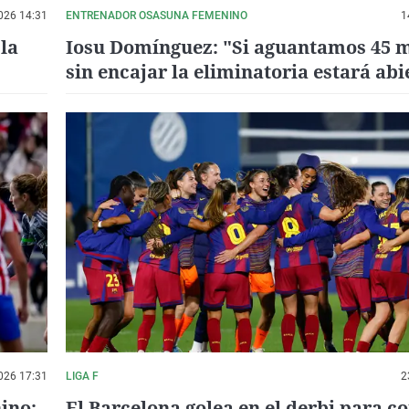
026 14:31
ENTRENADOR OSASUNA FEMENINO
1
 la
Iosu Domínguez: "Si aguantamos 45 
sin encajar la eliminatoria estará abi
026 17:31
LIGA F
2
nino:
El Barcelona golea en el derbi para c