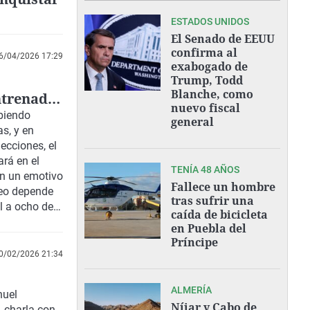
ESTADOS UNIDOS
El Senado de EEUU
confirma al
6/04/2026 17:29
exabogado de
Trump, Todd
Blanche, como
ntrenador
nuevo fiscal
biendo
general
s, y en
ecciones, el
rá en el
TENÍA 48 AÑOS
on un emotivo
Fallece un hombre
ceo depende
tras sufrir una
al a ocho de
caída de bicicleta
en Puebla del
Príncipe
0/02/2026 21:34
ALMERÍA
nuel
Níjar y Cabo de
, charla con