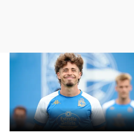
La rosa de los vientos
Caso
Extremadura
Gente viajera
Retornados
Galicia
Como el perro y el
Equipo de investigación
La Rioja
gato
Operación Viuda
Navarra
Negra
País Vasco