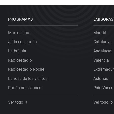
PROGRAMAS
EMISORAS
Más de uno
Madrid
Julia en la onda
Catalunya
La brújula
Andalucía
Radioestadio
Valencia
Radioestadio Noche
Extremadu
La rosa de los vientos
Asturias
Por fin no es lunes
País Vasco
Ver todo
Ver todo