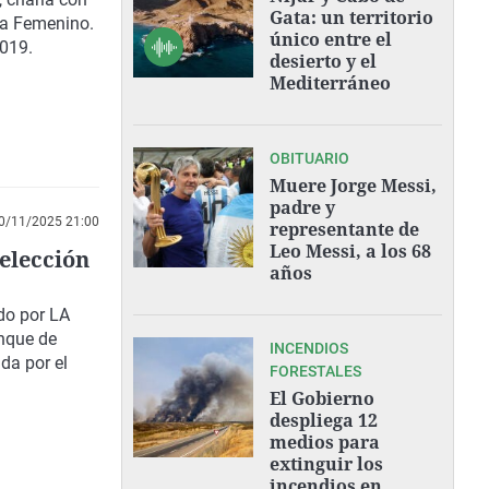
Gata: un territorio
la Femenino.
único entre el
2019.
desierto y el
Mediterráneo
OBITUARIO
Muere Jorge Messi,
padre y
0/11/2025 21:00
representante de
Leo Messi, a los 68
selección
años
do por LA
nque de
INCENDIOS
da por el
FORESTALES
El Gobierno
despliega 12
medios para
extinguir los
incendios en