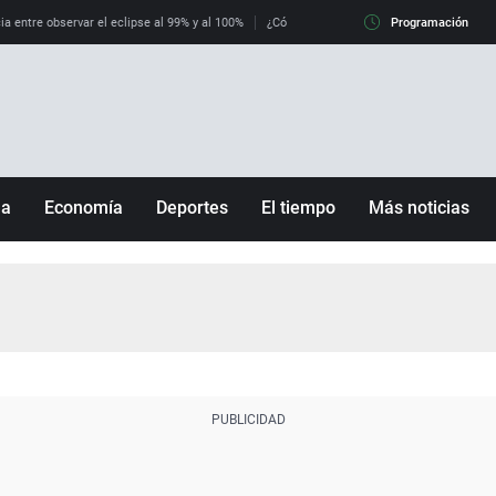
ia entre observar el eclipse al 99% y al 100%
¿Cómo es llegar a Italia con controles fro
Programación
ña
Economía
Deportes
El tiempo
Más noticias
Fútbol
Sociedad
Baloncesto
Mundo
Tenis
Salud
Motor
Cultura
Ciencia y Tecnología
adrid
Gastronomía
nciana
Medio ambiente