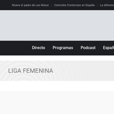
Muere el padre de Leo Messi
Controles fronterizos en España
La diferenc
Directo
Programas
Podcast
Espa
Más de uno
Los Perseguidos
Andalucía
Por fin
Malas decisiones
Aragón
LIGA FEMENINA
Julia en la onda
Expedientes del más allá
Baleares
La brújula
El viaje del Guernica
Cantabria
Radioestadio
Invisibles
Cataluña
Radioestadio noche
Prohibido morirse
Comunidad de M
El colegio invisible
Esto no ha pasado
Comunitat Vale