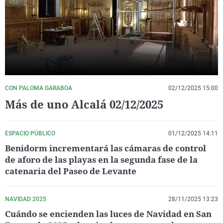
La rosa de los vientos
Caso
Extremadura
Virales
Gente viajera
Retornados
Galicia
Televisión
Como el perro y el gat
Equipo de investigaci
La Rioja
Elecciones
Operación Viuda Negr
Navarra
País Vasco
CON PALOMA GARABOA
02/12/2025 15:00
Más de uno Alcalá 02/12/2025
ESPACIO PÚBLICO
01/12/2025 14:11
Benidorm incrementará las cámaras de control
de aforo de las playas en la segunda fase de la
catenaria del Paseo de Levante
NAVIDAD 2025
28/11/2025 13:23
Cuándo se encienden las luces de Navidad en San