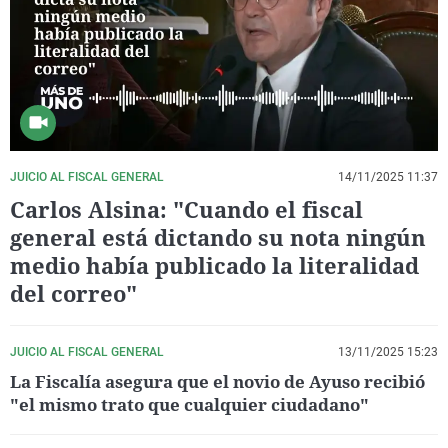
La rosa de los vientos
Caso
Extremadura
Virales
Gente viajera
Retornados
Galicia
Televisión
Como el perro y el gat
Equipo de investigaci
La Rioja
Elecciones
Operación Viuda Negr
Navarra
País Vasco
JUICIO AL FISCAL GENERAL
14/11/2025 11:37
Carlos Alsina: "Cuando el fiscal
general está dictando su nota ningún
medio había publicado la literalidad
del correo"
JUICIO AL FISCAL GENERAL
13/11/2025 15:23
La Fiscalía asegura que el novio de Ayuso recibió
"el mismo trato que cualquier ciudadano"