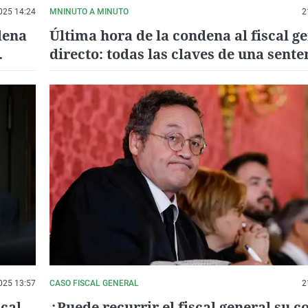
025 14:24
MNINUTO A MINUTO
2
dena
Última hora de la condena al fiscal ge
directo: todas las claves de una sente
histórica
025 13:57
CASO FISCAL GENERAL
2
cal
¿Puede recurrir el fiscal general su 