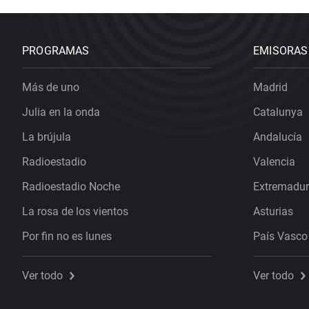
PROGRAMAS
EMISORAS
Más de uno
Madrid
Julia en la onda
Catalunya
La brújula
Andalucía
Radioestadio
Valencia
Radioestadio Noche
Extremadu
La rosa de los vientos
Asturias
Por fin no es lunes
País Vasco
Ver todo
Ver todo