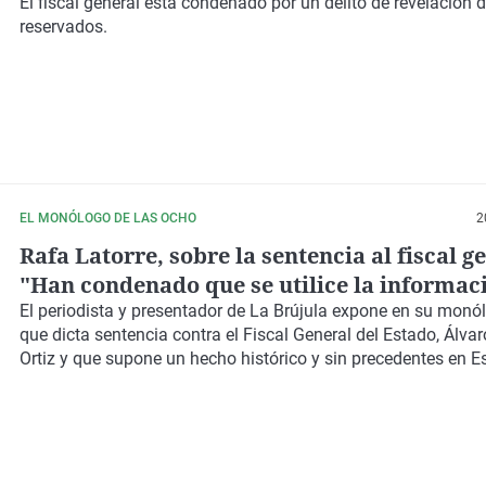
inhabilitación de dos años
El fiscal general está condenado por un delito de revelación 
reservados.
EL MONÓLOGO DE LAS OCHO
2
Rafa Latorre, sobre la sentencia al fiscal g
"Han condenado que se utilice la informac
confidencial de los ciudadanos en operaci
El periodista y presentador de La Brújula expone en su monól
que dicta sentencia contra el Fiscal General del Estado, Álva
políticas"
Ortiz y que supone un hecho histórico y sin precedentes en E