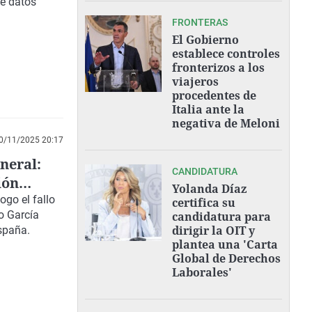
de datos
FRONTERAS
El Gobierno
establece controles
fronterizos a los
viajeros
procedentes de
Italia ante la
negativa de Meloni
0/11/2025 20:17
eneral:
CANDIDATURA
ión
Yolanda Díaz
ones
ogo el fallo
certifica su
ro García
candidatura para
dirigir la OIT y
spaña.
plantea una 'Carta
Global de Derechos
Laborales'