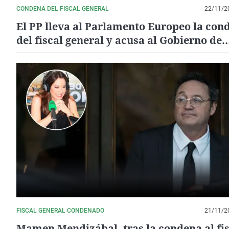
CONDENA DEL FISCAL GENERAL
22/11/2
El PP lleva al Parlamento Europeo la con
del fiscal general y acusa al Gobierno de
“romper la separación de poderes”
FISCAL GENERAL CONDENADO
21/11/2
Mamen Mendizábal, tras la condena al fis