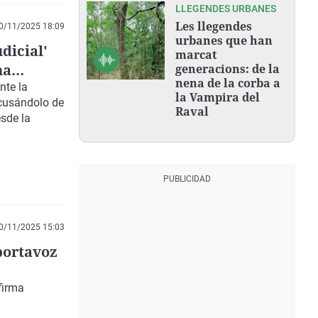
LLEGENDES URBANES
Les llegendes
0/11/2025 18:09
urbanes que han
dicial'
marcat
ha
generacions: de la
nena de la corba a
nte la
la Vampira del
acusándolo de
Raval
sde la
0/11/2025 15:03
portavoz
firma