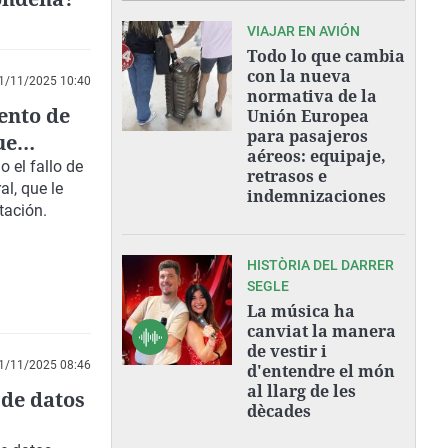
VIAJAR EN AVIÓN
Todo lo que cambia
con la nueva
1/11/2025 10:40
normativa de la
ento de
Unión Europea
para pasajeros
ue
aéreos: equipaje,
ma"
 el fallo de
retrasos e
al, que le
indemnizaciones
tación.
HISTÒRIA DEL DARRER
SEGLE
La música ha
canviat la manera
de vestir i
1/11/2025 08:46
d'entendre el món
al llarg de les
 de datos
dècades