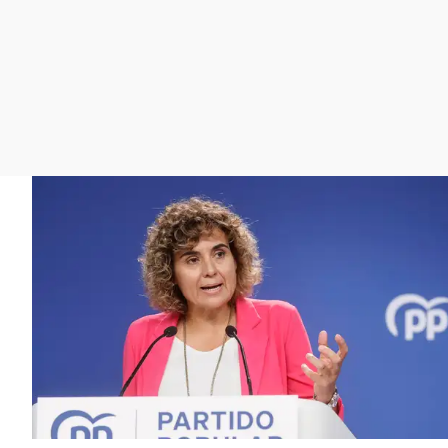
La rosa de los vientos
Caso
Extremadura
Gente viajera
Retornados
Galicia
Como el perro y el
Equipo de investigación
La Rioja
gato
Operación Viuda
Navarra
Negra
País Vasco