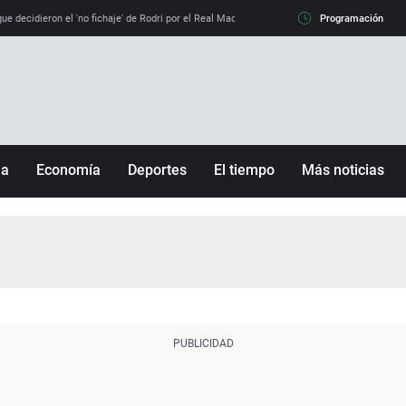
e decidieron el 'no fichaje' de Rodri por el Real Madrid y su 'sí' al Barça
Programación
La llamada de
ña
Economía
Deportes
El tiempo
Más noticias
Fútbol
Sociedad
Baloncesto
Mundo
Tenis
Salud
Motor
Cultura
Ciencia y Tecnología
adrid
Gastronomía
nciana
Medio ambiente