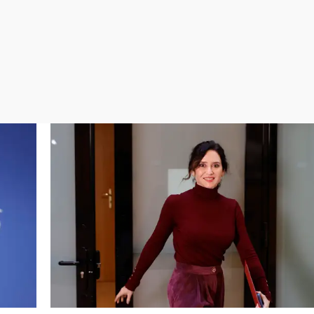
Virales
Televisión
Elecciones