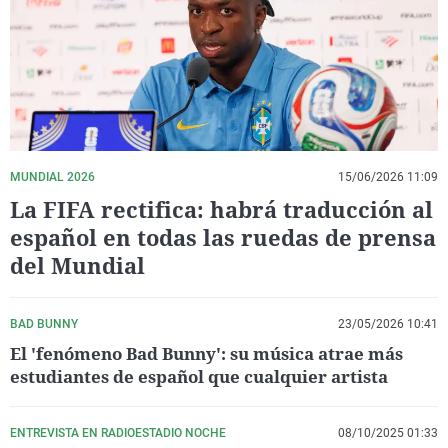
La rosa de los vientos
Caso
Extremadura
Virales
Gente viajera
Retornados
Galicia
Televisión
Como el perro y el gat
Equipo de investigaci
La Rioja
Elecciones
Operación Viuda Negr
Navarra
País Vasco
MUNDIAL 2026
15/06/2026 11:09
La FIFA rectifica: habrá traducción al
español en todas las ruedas de prensa
del Mundial
BAD BUNNY
23/05/2026 10:41
El 'fenómeno Bad Bunny': su música atrae más
estudiantes de español que cualquier artista
ENTREVISTA EN RADIOESTADIO NOCHE
08/10/2025 01:33