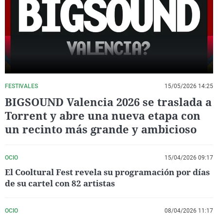
La rosa de los vientos
Caso
Extremadura
Virales
Gente viajera
Retornados
Galicia
Televisión
Como el perro y el gat
Equipo de investigaci
La Rioja
Elecciones
Operación Viuda Negr
Navarra
País Vasco
FESTIVALES
15/05/2026 14:25
BIGSOUND Valencia 2026 se traslada a
Torrent y abre una nueva etapa con
un recinto más grande y ambicioso
OCIO
15/04/2026 09:17
El Cooltural Fest revela su programación por días
de su cartel con 82 artistas
OCIO
08/04/2026 11:17