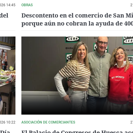
026 14:45
OBRAS
2
del
Descontento en el comercio de San M
porque aún no cobran la ayuda de 40
026 10:22
ASOCIACIÓN DE COMERCIANTES
2
 Día
El Palacio de Congresos de Huesca ac