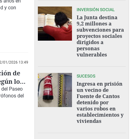
lo"
es años en
ad y
con
INVERSIÓN SOCIAL
La Junta destina
9,2 millones a
subvenciones para
proyectos sociales
dirigidos a
personas
vulnerables
2/01/2026 13:49
ción de
SUCESOS
egún los
Ingresa en prisión
s del Paseo
un vecino de
rófonos del
Fuente de Cantos
detenido por
varios robos en
establecimientos y
viviendas