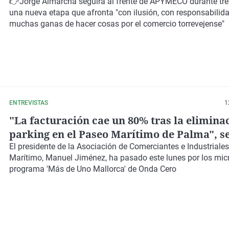
APYMECO es indispensable para conseguir
👉
Jorge Almarcha
seguirá al frente de
APYMECO
durante tr
una nueva etapa que afronta "con ilusión, con responsabilid
muchas ganas de hacer cosas por el comercio torrevejense"
ENTREVISTAS
1
"La facturación cae un 80% tras la elimina
parking en el Paseo Marítimo de Palma", s
comerciantes
El presidente de la Asociación de Comerciantes e Industriale
Marítimo, Manuel Jiménez, ha pasado este lunes por los mic
programa 'Más de Uno Mallorca'
de Onda Cero