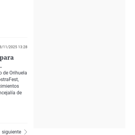
8/11/2025 13:28
 para
o de Orihuela
straFest,
cimientos
cejalía de
siguiente