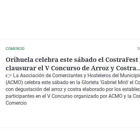
COMERCIO
1
Orihuela celebra este sábado el CostraFest
clausurar el V Concurso de Arroz y Costra
organizado por la ACMO
👉 La
Asociación de Comerciantes y Hosteleros del Municipi
(ACMO)
celebra este sábado en la
Glorieta 'Gabriel Miró'
el
Co
con degustación del
arroz y costra
elaborado por los estable
participantes en el
V Concurso
organizado por
ACMO
y la
Con
Comercio