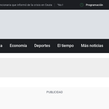
uncionaria que informó de la crisis en Ceuta
"No hay mafias, que no nos engañen": exper
Programación
ña
Economía
Deportes
El tiempo
Más noticias
Fútbol
Sociedad
Baloncesto
Mundo
Tenis
Salud
Motor
Cultura
Ciencia y Tecnología
adrid
Gastronomía
nciana
Medio ambiente