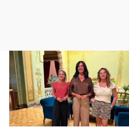
La rosa de los vientos
Caso
Extremadura
Gente viajera
Retornados
Galicia
Como el perro y el
Equipo de investigación
La Rioja
gato
Operación Viuda
Navarra
Negra
País Vasco