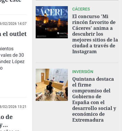
CÁCERES
El concurso 'Mi
rincón favorito de
9/02/2026 14:07
Cáceres' anima a
el outlet
descubrir los
mejores sitios de la
ciudad a través de
mientos
Instagram
 vales de 30
nández López
no
INVERSIÓN
Quintana destaca
el firme
compromiso del
Gobierno de
España con el
8/02/2026 13:21
desarrollo social y
económico de
o de
Extremadura
y