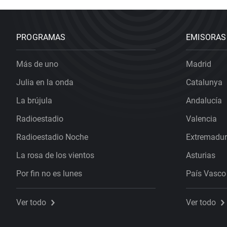
PROGRAMAS
EMISORAS
Más de uno
Madrid
Julia en la onda
Catalunya
La brújula
Andalucía
Radioestadio
Valencia
Radioestadio Noche
Extremadu
La rosa de los vientos
Asturias
Por fin no es lunes
País Vasco
Ver todo
Ver todo