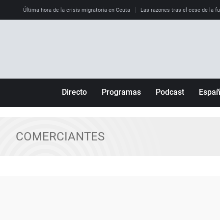
Última hora de la crisis migratoria en Ceuta
Las razones tras el cese de la f
Directo
Programas
Podcast
Espa
Más de uno
Los Perseguidos
Andalucía
Por fin
Malas decisiones
Aragón
COMERCIANTES
Julia en la onda
Expedientes del más allá
Baleares
La brújula
El viaje del Guernica
Cantabria
Radioestadio
Invisibles
Cataluña
Radioestadio noche
Prohibido morirse
Comunidad de M
El colegio invisible
Esto no ha pasado
Comunitat Vale