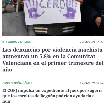
La rosa de los vientos
Caso
Extremadura
Virales
Gente viajera
Retornados
Galicia
Televisión
Como el perro y el gat
Equipo de investigaci
La Rioja
Elecciones
Operación Viuda Negr
Navarra
País Vasco
016 AYUDA VÍCTIMAS
29/06/2026 14:23
Las denuncias por violencia machista
aumentan un 5,8% en la Comunitat
Valenciana en el primer trimestre del
año
CASO BEGOÑA GÓMEZ
22/06/2026 19:54
El CGPJ impulsa un expediente al juez por sugerir
que los escoltas de Begoña podrían ayudarla a
huir