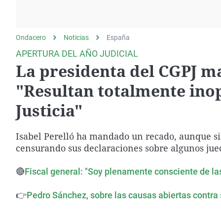
La rosa de los vientos
Caso
Extremadura
Gente viajera
Retornados
Galicia
Ondacero
Noticias
Como el perro y el
España
Equipo de investigación
La Rioja
gato
APERTURA DEL AÑO JUDICIAL
Operación Viuda
Navarra
La presidenta del CGPJ m
Negra
País Vasco
"Resultan totalmente inop
Justicia"
Isabel Perelló ha mandado un recado, aunque sin 
censurando sus declaraciones sobre algunos jue
🔴
Fiscal general: "Soy plenamente consciente de las
👉
Pedro Sánchez, sobre las causas abiertas contra 