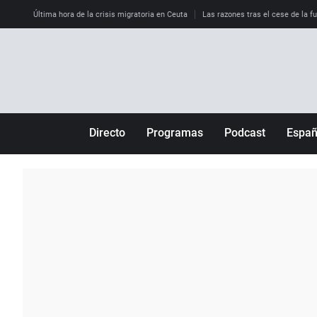
Última hora de la crisis migratoria en Ceuta
Las razones tras el cese de la f
Directo
Programas
Podcast
Espa
Más de uno
Los Perseguidos
Andalucía
Por fin
Malas decisiones
Aragón
Julia en la onda
Expedientes del más allá
Baleares
La brújula
El viaje del Guernica
Cantabria
Radioestadio
Invisibles
Cataluña
Radioestadio noche
Prohibido morirse
Comunidad de M
El colegio invisible
Esto no ha pasado
Comunitat Vale