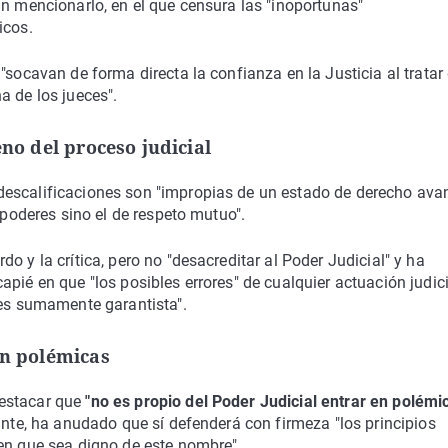
in mencionarlo, en el que censura las "inoportunas"
icos.
"socavan de forma directa la confianza en la Justicia al tratar
a de los jueces".
eno del proceso judicial
descalificaciones son "impropias de un estado de derecho av
 poderes sino el de respeto mutuo".
o y la crítica, pero no "desacreditar al Poder Judicial" y ha
pié en que "los posibles errores" de cualquier actuación judici
 es sumamente garantista".
en polémicas
destacar que
"no es propio del Poder Judicial entrar en polémi
ante, ha anudado que sí defenderá con firmeza "los principios
cen que sea digno de este nombre".