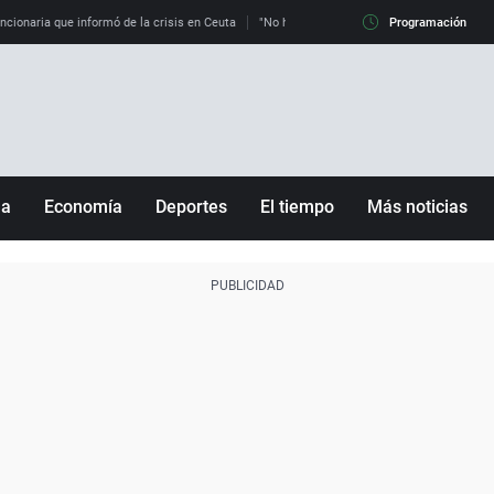
uncionaria que informó de la crisis en Ceuta
"No hay mafias, que no nos engañen": exper
Programación
ña
Economía
Deportes
El tiempo
Más noticias
Fútbol
Sociedad
Baloncesto
Mundo
Tenis
Salud
Motor
Cultura
Ciencia y Tecnología
adrid
Gastronomía
nciana
Medio ambiente