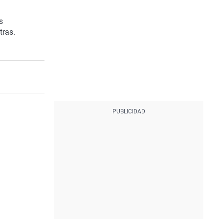
s
tras.