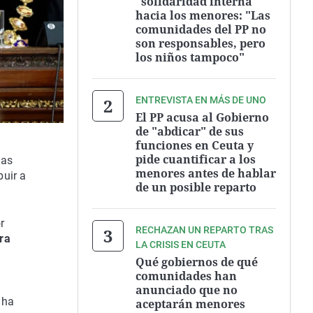
"solidaridad interna"
hacia los menores: "Las
comunidades del PP no
son responsables, pero
los niños tampoco"
ENTREVISTA EN MÁS DE UNO
El PP acusa al Gobierno
de "abdicar" de sus
funciones en Ceuta y
pide cuantificar a los
las
menores antes de hablar
buir a
de un posible reparto
r
RECHAZAN UN REPARTO TRAS
ura
LA CRISIS EN CEUTA
Qué gobiernos de qué
comunidades han
anunciado que no
 ha
aceptarán menores