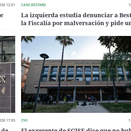
026 12:01
CASO BESTARD
1
de
La izquierda estudia denunciar a Bes
la Fiscalía por malversación y pide u
comparecencia urgente de Galmés
026 17:05
29O
1
 de
El exgerente de SGISE dice que no hu