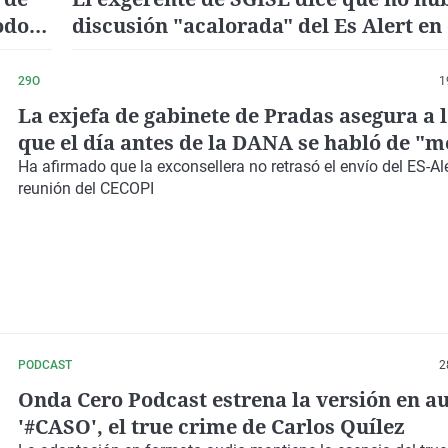
odo
discusión "acalorada" del Es Alert en 
CECOPI
29O
1
La exjefa de gabinete de Pradas asegura a l
que el día antes de la DANA se habló de "m
masivos"
Ha afirmado que la exconsellera no retrasó el envío del ES-Ale
reunión del CECOPI
PODCAST
2
Onda Cero Podcast estrena la versión en a
'#CASO', el true crime de Carlos Quílez