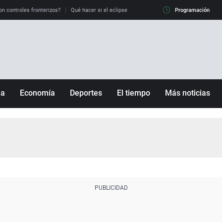
on controles fronterizos?
Qué hacer si el eclipse me pilla conduciendo
Programación
Qué tiempo 
ña
Economía
Deportes
El tiempo
Más noticias
Fútbol
Sociedad
Baloncesto
Mundo
Tenis
Salud
Motor
Cultura
Ciencia y Tecnología
adrid
Gastronomía
nciana
Medio ambiente