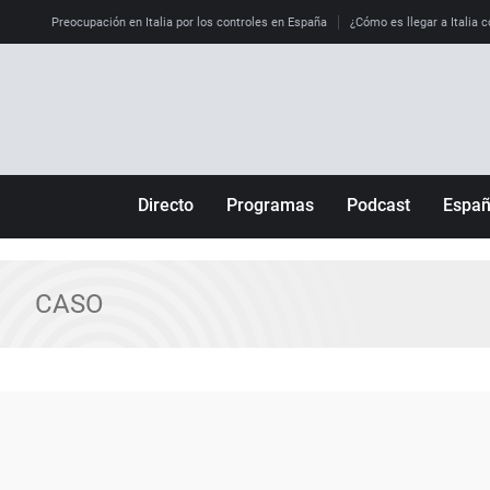
Preocupación en Italia por los controles en España
¿Cómo es llegar a Italia c
Directo
Programas
Podcast
Espa
Más de uno
Los Perseguidos
Andalucía
Por fin
Malas decisiones
Aragón
CASO
Julia en la onda
Expedientes del más allá
Baleares
La brújula
El viaje del Guernica
Cantabria
Radioestadio
Invisibles
Cataluña
Radioestadio noche
Prohibido morirse
Comunidad de M
El colegio invisible
Esto no ha pasado
Comunitat Vale