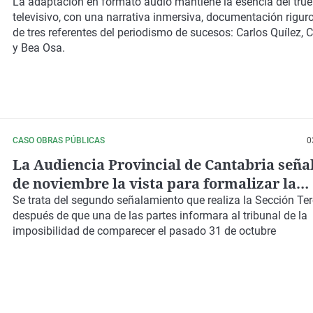
La adaptación en formato audio mantiene la esencia del true
televisivo, con una narrativa inmersiva, documentación riguro
de tres referentes del periodismo de sucesos: Carlos Quílez, C
y Bea Osa.
CASO OBRAS PÚBLICAS
0
La Audiencia Provincial de Cantabria señal
de noviembre la vista para formalizar la
conformidad de los investigados en el cas
Se trata del segundo señalamiento que realiza la Sección Ter
después de que una de las partes informara al tribunal de la
Públicas
imposibilidad de comparecer el pasado 31 de octubre