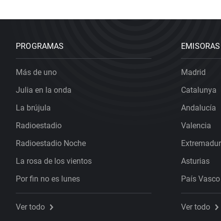
PROGRAMAS
EMISORAS
Más de uno
Madrid
Julia en la onda
Catalunya
La brújula
Andalucía
Radioestadio
Valencia
Radioestadio Noche
Extremadu
La rosa de los vientos
Asturias
Por fin no es lunes
País Vasco
Ver todo
Ver todo