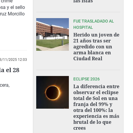
las islas"
 crime
sa y el sello
ruz Morcillo
FUE TRASLADADO AL
HOSPITAL
Herido un joven de
21 años tras ser
agredido con un
arma blanca en
Ciudad Real
3/11/2025 12:03
a el 28
ECLIPSE 2026
o Obras
cera,
La diferencia entre
observar el eclipse
total de Sol en una
franja del 99% y
otra del 100%: la
experiencia es más
brutal de lo que
crees