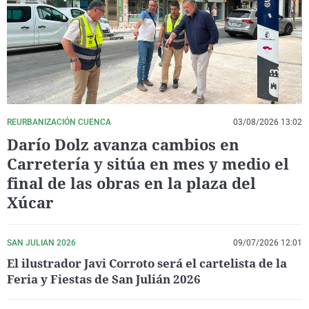
La rosa de los vientos
Caso
Extremadura
Virales
Gente viajera
Retornados
Galicia
Televisión
Como el perro y el gat
Equipo de investigaci
La Rioja
Elecciones
Operación Viuda Negr
Navarra
País Vasco
REURBANIZACIÓN CUENCA
03/08/2026 13:02
Darío Dolz avanza cambios en
Carretería y sitúa en mes y medio el
final de las obras en la plaza del
Xúcar
SAN JULIAN 2026
09/07/2026 12:01
El ilustrador Javi Corroto será el cartelista de la
Feria y Fiestas de San Julián 2026