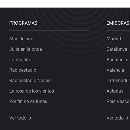
PROGRAMAS
EMISORAS
Más de uno
Madrid
Julia en la onda
Catalunya
La brújula
Andalucía
Radioestadio
Valencia
Radioestadio Noche
Extremadu
La rosa de los vientos
Asturias
Por fin no es lunes
País Vasco
Ver todo
Ver todo