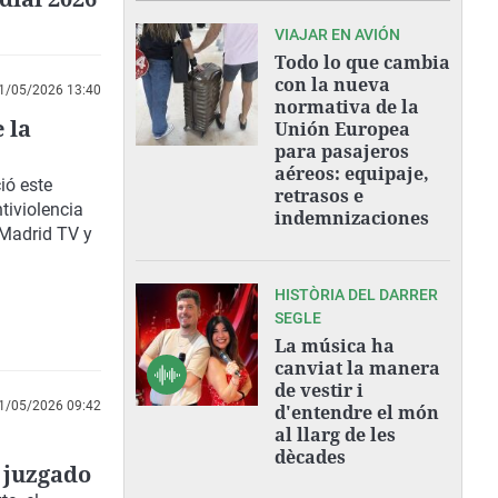
VIAJAR EN AVIÓN
Todo lo que cambia
con la nueva
1/05/2026 13:40
normativa de la
 la
Unión Europea
para pasajeros
aéreos: equipaje,
ió este
retrasos e
tiviolencia
indemnizaciones
 Madrid TV y
HISTÒRIA DEL DARRER
SEGLE
La música ha
canviat la manera
de vestir i
1/05/2026 09:42
d'entendre el món
al llarg de les
dècades
r juzgado