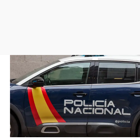
La rosa de los vientos
Caso
Extremadura
Gente viajera
Retornados
Galicia
Como el perro y el
Equipo de investigación
La Rioja
gato
Operación Viuda
Navarra
Negra
País Vasco