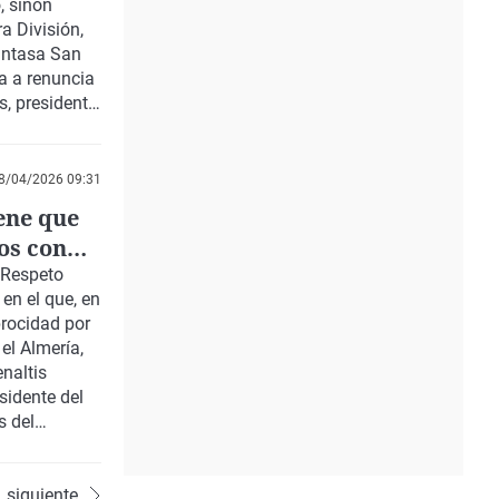
, sinón
a División,
Intasa San
ta a renuncia
, presidente
8/04/2026 09:31
ene que
os con
"Respeto
 en el que, en
procidad por
 el Almería,
enaltis
sidente del
s del
o por los
se tomaba
siguiente