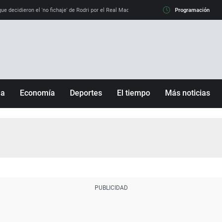
e decidieron el 'no fichaje' de Rodri por el Real Madrid y su 'sí' al Barça
Programación
La llamada de
ña
Economía
Deportes
El tiempo
Más noticias
Fútbol
Sociedad
Baloncesto
Mundo
Tenis
Salud
Motor
Cultura
Ciencia y Tecnología
adrid
Gastronomía
nciana
Medio ambiente