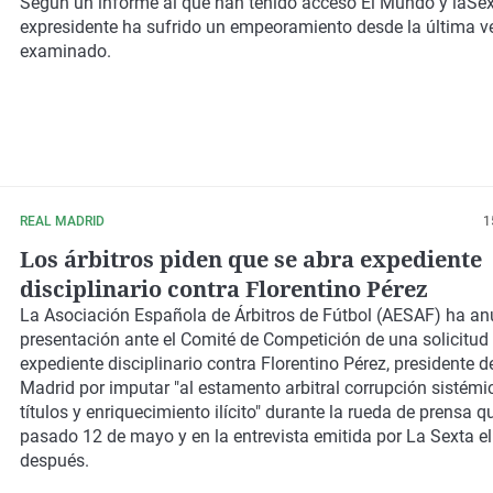
Según un informe al que han tenido acceso El Mundo y laSext
expresidente ha sufrido un empeoramiento desde la última v
examinado.
REAL MADRID
1
Los árbitros piden que se abra expediente
disciplinario contra Florentino Pérez
La Asociación Española de Árbitros de Fútbol (AESAF) ha an
presentación ante el Comité de Competición de una solicitud
expediente disciplinario contra Florentino Pérez, presidente d
Madrid por imputar "al estamento arbitral corrupción sistémi
títulos y enriquecimiento ilícito" durante la rueda de prensa qu
pasado 12 de mayo y en la entrevista emitida por La Sexta el
después.