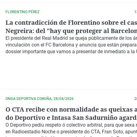
FLORENTINO PÉREZ
1
La contradicción de Florentino sobre el ca
Negreira: del "hay que proteger al Barcelon
"mayor escándalo del fútbol mundial"
El presidente del Real Madrid se queja públicamente de los ár
vinculación con el FC Barcelona y anuncia que están prepar
dossier importante que vamos a presentar de inmediato a la 
ONDA DEPORTIVA CORUÑA, 28/04/2026
2
O CTA recibe con normalidade as queixas a
do Deportivo e Intasa San Sadurniño agar
para competir na Superliga de Voleibol
O Deportivo pediu respeto ó colectivo arbitral, para que sexa 
en Radioestadio Noche o presidente do CTA, Fran Soto, apu