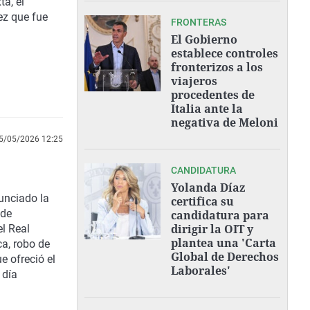
a, el
ez que fue
FRONTERAS
El Gobierno
establece controles
fronterizos a los
viajeros
procedentes de
Italia ante la
negativa de Meloni
5/05/2026 12:25
CANDIDATURA
Yolanda Díaz
unciado la
certifica su
 de
candidatura para
dirigir la OIT y
el Real
plantea una 'Carta
ca, robo de
Global de Derechos
e ofreció el
Laborales'
 día