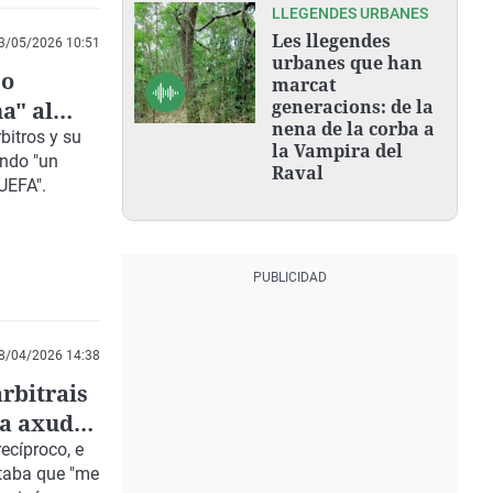
LLEGENDES URBANES
Les llegendes
3/05/2026 10:51
urbanes que han
so
marcat
generacions: de la
a" al
nena de la corba a
bitros y su
la Vampira del
ando "un
Raval
UEFA".
8/04/2026 14:38
rbitrais
da axuda
recíproco, e
ntaba que "me