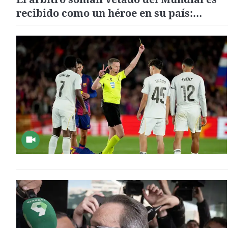
recibido como un héroe en su país:
"Continuaré trabajando duro y haré histo