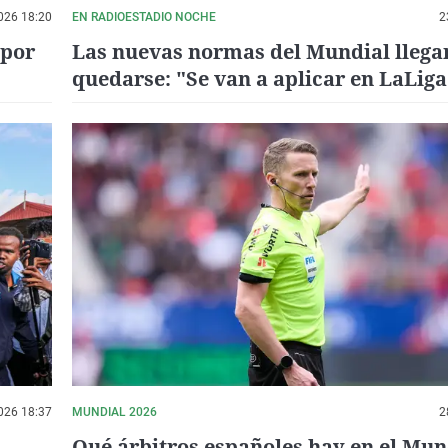
026 18:20
EN RADIOESTADIO NOCHE
2
 por
Las nuevas normas del Mundial llega
quedarse: "Se van a aplicar en LaLiga
próxima temporada"
026 18:37
MUNDIAL 2026
2
Qué árbitros españoles hay en el Mun