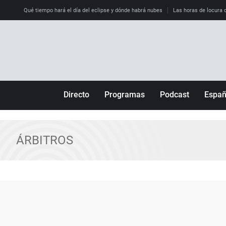
Qué tiempo hará el día del eclipse y dónde habrá nubes
Las horas de locura qu
Directo
Programas
Podcast
Espa
Más de uno
Los Perseguidos
Andalucía
Por fin
Malas decisiones
Aragón
ÁRBITROS
Julia en la onda
Expedientes del más allá
Baleares
La brújula
El viaje del Guernica
Cantabria
Radioestadio
Invisibles
Cataluña
Radioestadio noche
Prohibido morirse
Comunidad de M
El colegio invisible
Esto no ha pasado
Comunitat Vale