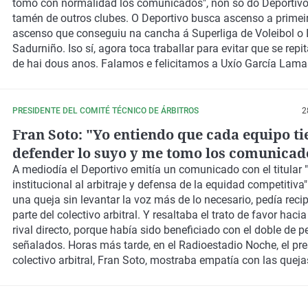
tomo con normalidad los comunicados", non so do Deportivo
tamén de outros clubes. O Deportivo busca ascenso a primeir
ascenso que conseguiu na cancha á Superliga de Voleibol o 
Sadurniño. Iso sí, agora toca traballar para evitar que se repi
de hai dous anos. Falamos e felicitamos a Uxío García Lamas
do club ferrolterrán.
PRESIDENTE DEL COMITÉ TÉCNICO DE ÁRBITROS
2
Fran Soto: "Yo entiendo que cada equipo ti
defender lo suyo y me tomo los comunicad
normalidad"
A mediodía el Deportivo emitía un comunicado con el titular 
institucional al arbitraje y defensa de la equidad competitiva"
una queja sin levantar la voz más de lo necesario, pedía reci
parte del colectivo arbitral. Y resaltaba el trato de favor hacia
rival directo, porque había sido beneficiado con el doble de p
señalados. Horas más tarde, en el Radioestadio Noche, el pre
colectivo arbitral, Fran Soto, mostraba empatía con las queja
Deportivo y otros equipos, pero sentenciaba que, avisado o n
dirigentes de la publicación de esas "quejas comunicadas", 
con normalidad esos comunicados.