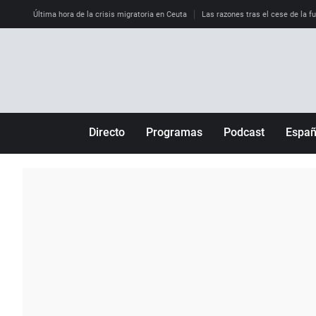
Última hora de la crisis migratoria en Ceuta
Las razones tras el cese de la f
Directo
Programas
Podcast
Espa
Más de uno
Los Perseguidos
Andalucía
Por fin
Malas decisiones
Aragón
Julia en la onda
Expedientes del más allá
Baleares
La brújula
El viaje del Guernica
Cantabria
Radioestadio
Invisibles
Cataluña
Radioestadio noche
Prohibido morirse
Comunidad de M
El colegio invisible
Esto no ha pasado
Comunitat Vale