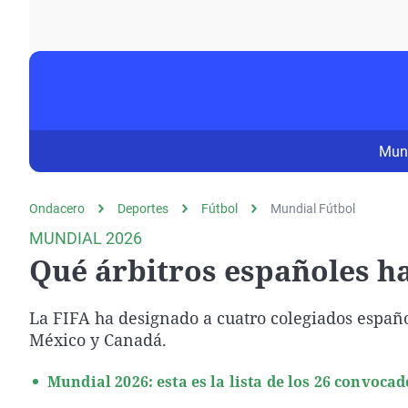
La rosa de los vientos
Caso
Extremadura
Gente viajera
Retornados
Galicia
Como el perro y el
Equipo de investigación
La Rioja
gato
Operación Viuda
Navarra
Negra
País Vasco
Mun
Ondacero
Deportes
Fútbol
Mundial Fútbol
MUNDIAL 2026
Qué árbitros españoles ha
La FIFA ha designado a cuatro colegiados españo
México y Canadá.
Mundial 2026: esta es la lista de los 26 convoca