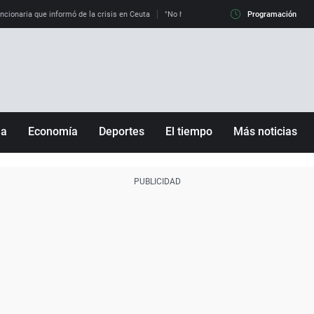
uncionaria que informó de la crisis en Ceuta
"No hay mafias, que no nos engañen": exper
Programación
ña
Economía
Deportes
El tiempo
Más noticias
Fútbol
Sociedad
Baloncesto
Mundo
Tenis
Salud
Motor
Cultura
Ciencia y Tecnología
adrid
Gastronomía
nciana
Medio ambiente