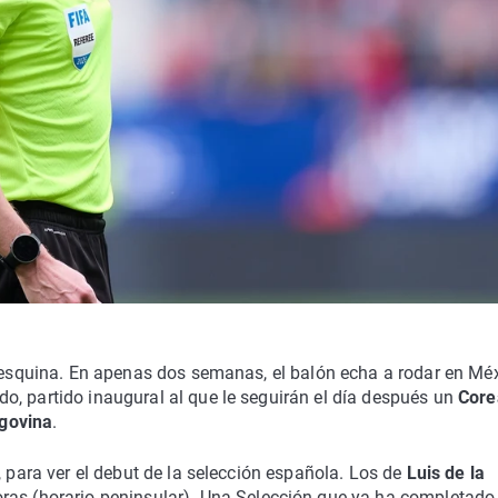
a esquina. En apenas dos semanas, el balón echa a rodar en Mé
o, partido inaugural al que le seguirán el día después un
Core
govina
.
, para ver el debut de la selección española. Los de
Luis de la
oras (horario peninsular). Una Selección que ya ha completado