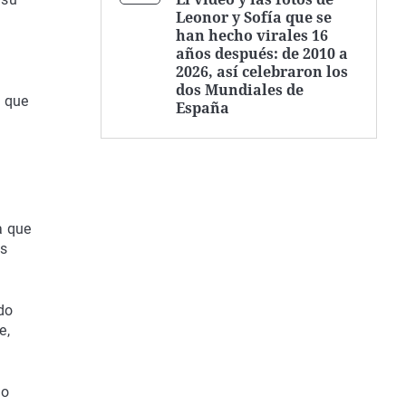
Leonor y Sofía que se
han hecho virales 16
años después: de 2010 a
2026, así celebraron los
dos Mundiales de
l que
España
a que
es
do
e,
mo