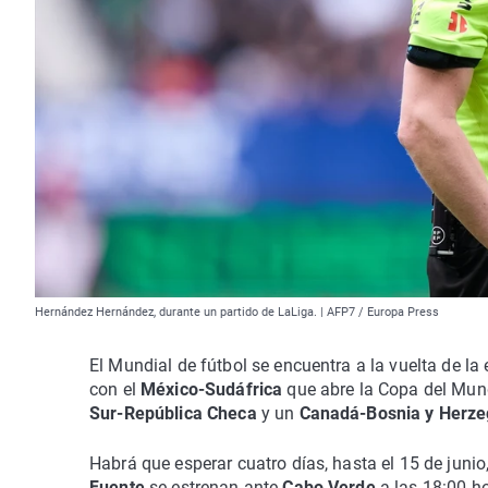
Hernández Hernández, durante un partido de LaLiga. | AFP7 / Europa Press
El Mundial de fútbol se encuentra a la vuelta de l
con el
México-Sudáfrica
que abre la Copa del Mund
Sur-República Checa
y un
Canadá-Bosnia y Herze
Habrá que esperar cuatro días, hasta el 15 de junio
Fuente
se estrenan ante
Cabo Verde
a las 18:00 h