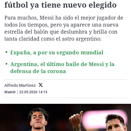
fútbol ya tiene nuevo elegido
La rosa de los vientos
Caso
Extremadura
Virales
Gente viajera
Retornados
Galicia
Televisión
Para muchos, Messi ha sido el mejor jugador de
todos los tiempos, pero ya aparece una nueva
Como el perro y el gat
Equipo de investigaci
La Rioja
Elecciones
estrella del balón que deslumbra y brilla con
Operación Viuda Negr
Navarra
tanta claridad como el astro argentino.
País Vasco
España, a por su segundo mundial
Argentina, el último baile de Messi y la
defensa de la corona
Alfredo Martínez
Madrid
|
22.05.2026 14:15