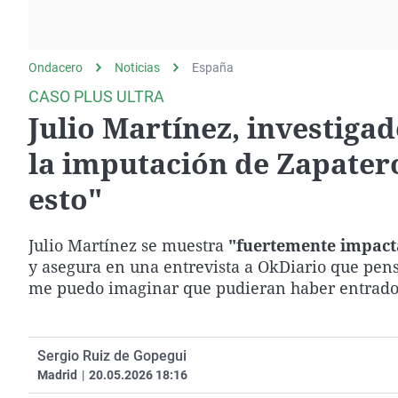
La rosa de los vientos
Caso
Extremadura
Gente viajera
Retornados
Galicia
Ondacero
Noticias
Como el perro y el
España
Equipo de investigación
La Rioja
gato
CASO PLUS ULTRA
Operación Viuda
Navarra
Julio Martínez, investigad
Negra
País Vasco
la imputación de Zapatero
esto"
Julio Martínez se muestra
"fuertemente impac
y asegura en una entrevista a OkDiario que pen
me puedo imaginar que pudieran haber entrado 
Sergio Ruiz de Gopegui
Madrid
|
20.05.2026 18:16