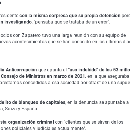
o
presidente
con la misma sorpresa que su propia detención
porq
an investigando
, "pensaba que se trataba de un error".
gocios con Zapatero tuvo una larga reunión con su equipo de
uevos acontecimientos que se han conocido en los últimos día
lía Anticorrupción
que apunta al
"uso indebido" de los 53 mill
l
Consejo de Ministros en marzo de 2021
, en la que aseguraba
de préstamos concedidos a esa sociedad por otras" de una supu
delito de blanqueo de capitales
, en la denuncia se apuntaba a
a, Suiza y España.
sta organización criminal
con "clientes que se sirven de los
iones policiales y judiciales actualmente".