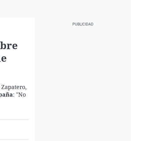
obre
de
 Zapatero,
spaña
: "No