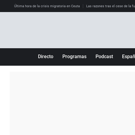
Última hora de la crisis migratoria en Ceuta
Las razones tras el cese de la f
Directo
Programas
Podcast
Espa
Más de uno
Los Perseguidos
Andalucía
Por fin
Malas decisiones
Aragón
Julia en la onda
Expedientes del más allá
Baleares
La brújula
El viaje del Guernica
Cantabria
Radioestadio
Invisibles
Cataluña
Radioestadio noche
Prohibido morirse
Comunidad de M
El colegio invisible
Esto no ha pasado
Comunitat Vale