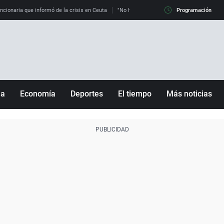
uncionaria que informó de la crisis en Ceuta
"No hay mafias, que no nos engañen": exper
Programación
ña
Economía
Deportes
El tiempo
Más noticias
Fútbol
Sociedad
Baloncesto
Mundo
Tenis
Salud
Motor
Cultura
Ciencia y Tecnología
adrid
Gastronomía
nciana
Medio ambiente