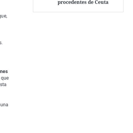
procedentes de Ceuta
ue,
s.
ones
 que
esta
 una