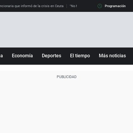
uncionaria que informó de la crisis en Ceuta
"No hay mafias, que no nos engañen": exper
Programación
ña
Economía
Deportes
El tiempo
Más noticias
Fútbol
Sociedad
Baloncesto
Mundo
Tenis
Salud
Motor
Cultura
Ciencia y Tecnología
adrid
Gastronomía
nciana
Medio ambiente