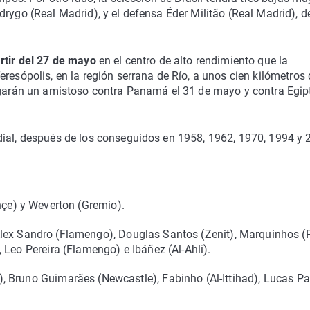
drygo (Real Madrid), y el defensa Éder Militão (Real Madrid), d
rtir del 27 de mayo
en el centro de alto rendimiento que la
resópolis, en la región serrana de Río, a unos cien kilómetros 
jugarán un amistoso contra Panamá el 31 de mayo y contra Egipt
dial, después de los conseguidos en 1958, 1962, 1970, 1994 y 
hçe) y Weverton (Gremio).
Alex Sandro (Flamengo), Douglas Santos (Zenit), Marquinhos (
 Leo Pereira (Flamengo) e Ibáñez (Al-Ahli).
), Bruno Guimarães (Newcastle), Fabinho (Al-Ittihad), Lucas P