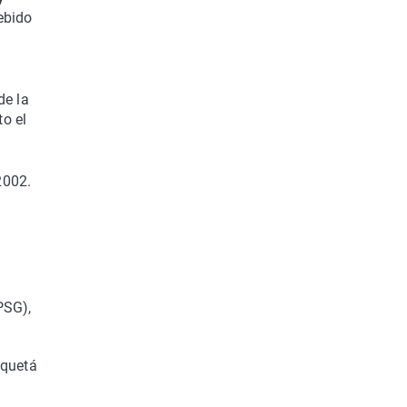
ebido
de la
o el
2002.
PSG),
aquetá