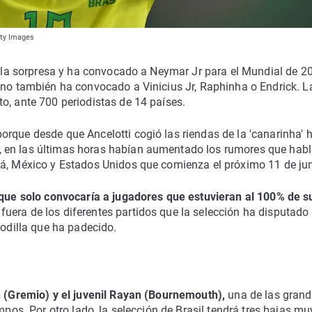
tty Images
do la sorpresa y ha convocado a Neymar Jr para el Mundial de 2
liano también ha convocado a Vinicius Jr, Raphinha o Endrick. La
o, ante 700 periodistas de 14 países.
rque desde que Ancelotti cogió las riendas de la 'canarinha' 
, en las últimas horas habían aumentado los rumores que hab
dá, México y Estados Unidos que comienza el próximo 11 de jun
que solo convocaría a jugadores que estuvieran al 100% de s
uera de los diferentes partidos que la selección ha disputado
rodilla que ha padecido.
n (Gremio)
y el juvenil Rayan (Bournemouth),
una de las gran
mpos. Por otro lado, la selección de Brasil tendrá tres bajas mu