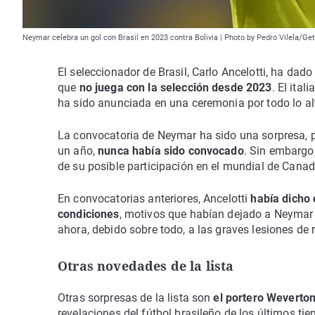
Neymar celebra un gol con Brasil en 2023 contra Bolivia | Photo by Pedro Vilela/Ge
El seleccionador de Brasil, Carlo Ancelotti, ha da
que
no juega con la selección desde 2023
. El ita
ha sido anunciada en una ceremonia por todo lo alt
La convocatoria de Neymar ha sido una sorpresa, po
un año,
nunca había sido convocado
. Sin embargo
de su posible participación en el mundial de Cana
En convocatorias anteriores, Ancelotti
había dicho 
condiciones
, motivos que habían dejado a Neymar f
ahora, debido sobre todo, a las graves lesiones de 
Otras novedades de la lista
Otras sorpresas de la lista son
el portero Weverto
revelaciones del fútbol brasileño de los últimos tie