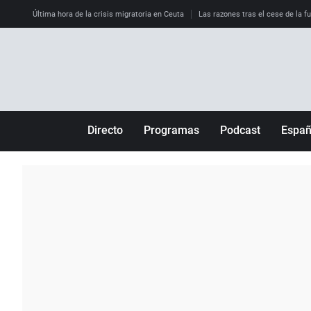
Última hora de la crisis migratoria en Ceuta
Las razones tras el cese de la f
Directo
Programas
Podcast
Espa
Más de uno
Los Perseguidos
Andalucía
Por fin
Malas decisiones
Aragón
Julia en la onda
Expedientes del más allá
Baleares
La brújula
El viaje del Guernica
Cantabria
Radioestadio
Invisibles
Cataluña
Radioestadio noche
Prohibido morirse
Comunidad de M
El colegio invisible
Esto no ha pasado
Comunitat Vale