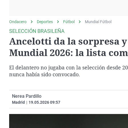
La rosa de los vientos
Caso
Extremadura
Gente viajera
Retornados
Galicia
Ondacero
Deportes
Como el perro y el
Fútbol
Equipo de investigación
Mundial Fútbol
La Rioja
gato
SELECCIÓN BRASILEÑA
Operación Viuda
Navarra
Ancelotti da la sorpresa 
Negra
País Vasco
Mundial 2026: la lista com
El delantero no jugaba con la selección desde 20
nunca había sido convocado.
Nerea Pardillo
Madrid
|
19.05.2026 09:57