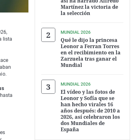
así ha narrado Alfredo
Martínez la victoria de
la selección
026,
MUNDIAL 2026
 lista
Qué le dijo la princesa
Leonor a Ferran Torres
en el recibimiento en la
Zarzuela tras ganar el
hace
Mundial
laban
io.
MUNDIAL 2026
us
El vídeo y las fotos de
 hasta
Leonor y Sofía que se
han hecho virales 16
años después: de 2010 a
2026, así celebraron los
dos Mundiales de
España
des
y