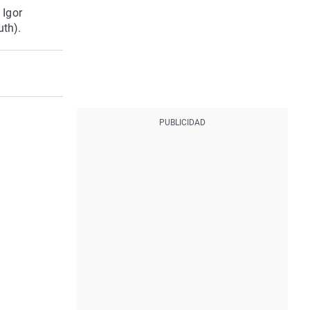
 Igor
uth).