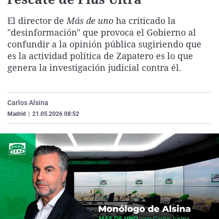
La rosa de los vientos
Caso
Extremadura
Virales
El director de
Más de uno
ha criticado la
Gente viajera
Retornados
Galicia
Televisión
"desinformación" que provoca el Gobierno al
Como el perro y el gat
Equipo de investigaci
La Rioja
Elecciones
confundir a la opinión pública sugiriendo que
es la actividad política de Zapatero es lo que
Operación Viuda Negr
Navarra
genera la investigación judicial contra él.
País Vasco
Carlos Alsina
Madrid
|
21.05.2026 08:52