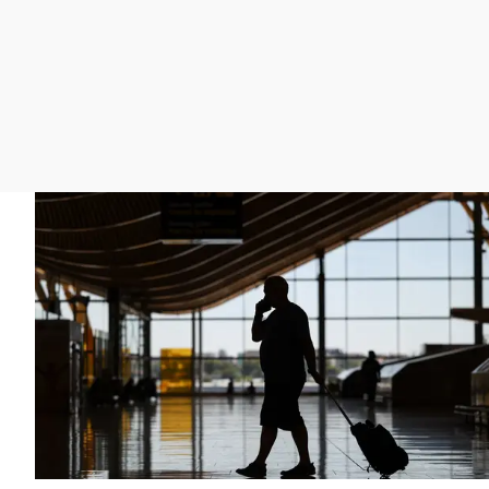
La rosa de los vientos
Caso
Extremadura
Gente viajera
Retornados
Galicia
Como el perro y el
Equipo de investigación
La Rioja
gato
Operación Viuda
Navarra
Negra
País Vasco