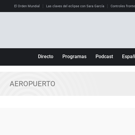
El Orden Mundial
Las claves del eclipse con Sara García
Controles front
Directo
Programas
Podcast
Espa
Más de uno
Los Perseguidos
Andalucía
Por fin
Malas decisiones
Aragón
AEROPUERTO
Julia en la onda
Expedientes del más allá
Baleares
La brújula
El viaje del Guernica
Cantabria
Radioestadio
Invisibles
Cataluña
Radioestadio noche
Prohibido morirse
Comunidad de M
El colegio invisible
Esto no ha pasado
Comunitat Vale