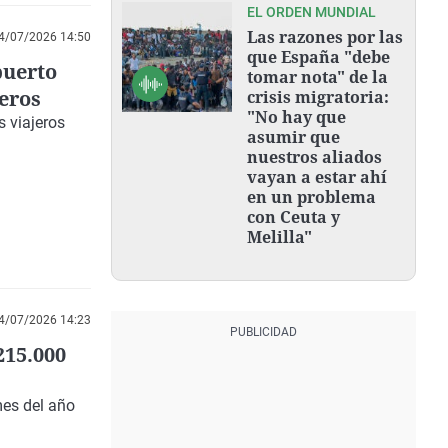
EL ORDEN MUNDIAL
Las razones por las
4/07/2026 14:50
que España "debe
puerto
tomar nota" de la
jeros
crisis migratoria:
"No hay que
 viajeros
asumir que
nuestros aliados
vayan a estar ahí
en un problema
con Ceuta y
Melilla"
4/07/2026 14:23
215.000
mes del año