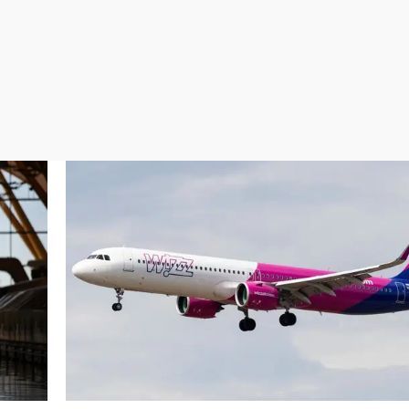
Virales
Televisión
Elecciones