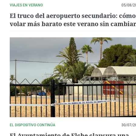
VIAJES EN VERANO
05/08/2
El truco del aeropuerto secundario: cómo
volar más barato este verano sin cambiar
destino
EL DISPOSITIVO CONTINÚA
30/07/2
El Ayuntamiento de Elche clausura una