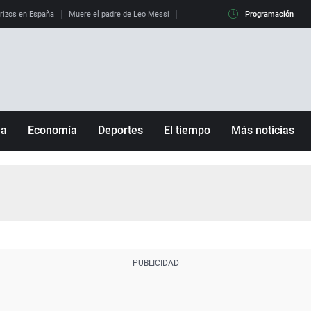
erizos en España
Muere el padre de Leo Messi
La diferencia entre observar el eclip
Programación
ña
Economía
Deportes
El tiempo
Más noticias
Fútbol
Sociedad
Baloncesto
Mundo
Tenis
Salud
Motor
Cultura
Ciencia y Tecnología
adrid
Gastronomía
nciana
Medio ambiente