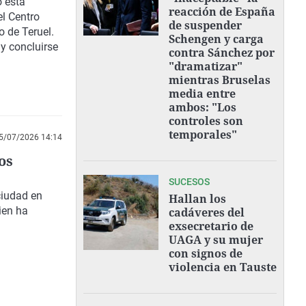
o esta
reacción de España
l Centro
de suspender
o de Teruel.
Schengen y carga
 y concluirse
contra Sánchez por
"dramatizar"
mientras Bruselas
media entre
ambos: "Los
controles son
temporales"
5/07/2026 14:14
os
SUCESOS
ciudad en
Hallan los
ien ha
cadáveres del
exsecretario de
UAGA y su mujer
con signos de
violencia en Tauste