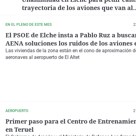
trayectoria de los aviones que van al
ndez
aeropuerto para minimizar las moles
Bonavista y Montesol
EN EL PLENO DE ESTE MES
2
El PSOE de Elche insta a Pablo Ruz a busca
AENA soluciones los ruidos de los aviones 
Bonavista
Las viviendas de la zona están en el cono de aproximación d
aeronaves al
aeropuerto de El Altet
AEROPUERTO
2
Primer paso para el Centro de Entrenamie
en Teruel