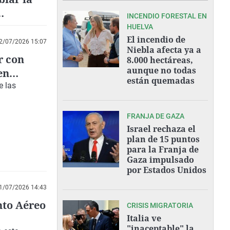
INCENDIO FORESTAL EN
tias en
HUELVA
El incendio de
2/07/2026 15:07
Niebla afecta ya a
r con
8.000 hectáreas,
aunque no todas
en
están quemadas
e las
FRANJA DE GAZA
Israel rechaza el
plan de 15 puntos
para la Franja de
Gaza impulsado
por Estados Unidos
1/07/2026 14:43
nto Aéreo
CRISIS MIGRATORIA
Italia ve
"inaceptable" la