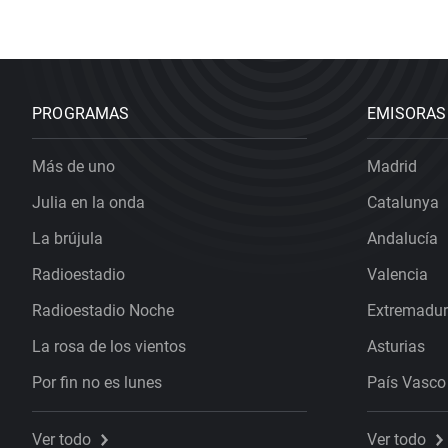
PROGRAMAS
EMISORAS
Más de uno
Madrid
Julia en la onda
Catalunya
La brújula
Andalucía
Radioestadio
Valencia
Radioestadio Noche
Extremadu
La rosa de los vientos
Asturias
Por fin no es lunes
País Vasco
Ver todo
Ver todo