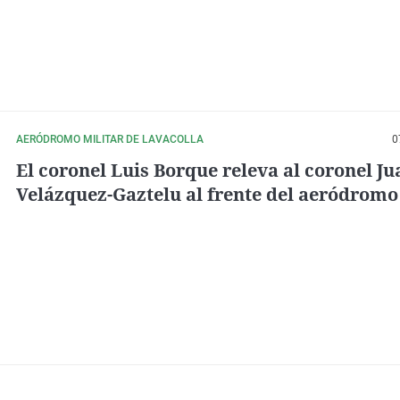
AERÓDROMO MILITAR DE LAVACOLLA
0
El coronel Luis Borque releva al coronel J
Velázquez-Gaztelu al frente del aeródromo
de Lavacolla con la lucha contra los incend
forestales como uno de los "objetivos
fundamentales"