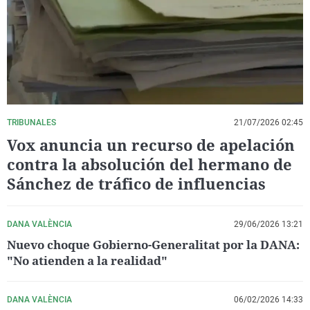
La rosa de los vientos
Caso
Extremadura
Virales
Gente viajera
Retornados
Galicia
Televisión
Como el perro y el gat
Equipo de investigaci
La Rioja
Elecciones
Operación Viuda Negr
Navarra
País Vasco
TRIBUNALES
21/07/2026 02:45
Vox anuncia un recurso de apelación
contra la absolución del hermano de
Sánchez de tráfico de influencias
DANA VALÈNCIA
29/06/2026 13:21
Nuevo choque Gobierno-Generalitat por la DANA:
"No atienden a la realidad"
DANA VALÈNCIA
06/02/2026 14:33