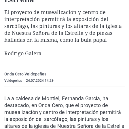
La rosa de los vientos
Caso
Extremadura
Virales
El proyecto de musealización y centro de
Gente viajera
Retornados
Galicia
Televisión
interpretación permitirá la exposición del
Como el perro y el gat
Equipo de investigaci
La Rioja
Elecciones
sarcófago, las pinturas y los altares de la iglesia
de Nuestra Señora de la Estrella y de piezas
Operación Viuda Negr
Navarra
halladas en la misma, como la bula papal
País Vasco
Rodrigo Galera
Onda Cero Valdepeñas
Valdepeñas
|
24.07.2024 14:29
La alcaldesa de Montiel, Fernanda García, ha
destacado, en Onda Cero, que el proyecto de
musealización y centro de interpretación permitirá
la exposición del sarcófago, las pinturas y los
altares de la iglesia de Nuestra Señora de la Estrella