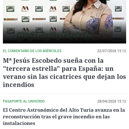
La rosa de los vientos
Caso
Extremadura
Virales
Gente viajera
Retornados
Galicia
Televisión
Como el perro y el gat
Equipo de investigaci
La Rioja
Elecciones
Operación Viuda Negr
Navarra
País Vasco
EL COMENTARIO DE LOS MIÉRCOLES
22/07/2026 15:12
Mª Jesús Escobedo sueña con la
"tercera estrella" para España: un
verano sin las cicatrices que dejan los
incendios
PASAPORTE AL UNIVERSO
28/04/2026 15:12
El Centro Astronómico del Alto Turia avanza en la
reconstrucción tras el grave incendio en las
instalaciones