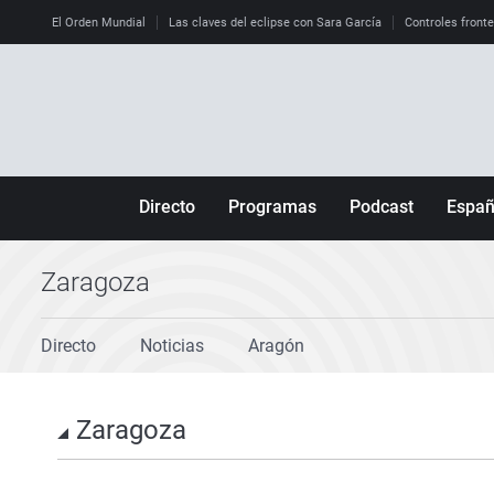
El Orden Mundial
Las claves del eclipse con Sara García
Controles front
Directo
Programas
Podcast
Espa
Más de uno
Los Perseguidos
Andalucía
Por fin
Malas decisiones
Aragón
Zaragoza
Julia en la onda
Expedientes del más allá
Baleares
Directo
Noticias
Aragón
La brújula
El viaje del Guernica
Cantabria
Radioestadio
Invisibles
Cataluña
Zaragoza
Radioestadio noche
Prohibido morirse
Comunidad de M
El colegio invisible
Esto no ha pasado
Comunitat Vale