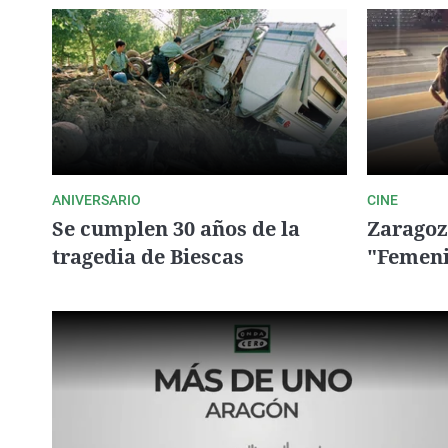
La rosa de los vientos
Caso
Extremadura
Gente viajera
Retornados
Galicia
Como el perro y el
Equipo de investigación
La Rioja
gato
Operación Viuda
Navarra
Negra
País Vasco
ANIVERSARIO
CINE
Se cumplen 30 años de la
Zaragoz
tragedia de Biescas
"Femeni