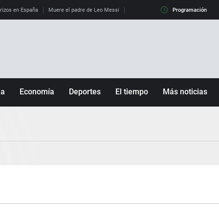
erizos en España
Muere el padre de Leo Messi
La diferencia entre observar el eclip
Programación
ña
Economía
Deportes
El tiempo
Más noticias
Fútbol
Sociedad
Baloncesto
Mundo
Tenis
Salud
Motor
Cultura
Ciencia y Tecnología
adrid
Gastronomía
nciana
Medio ambiente