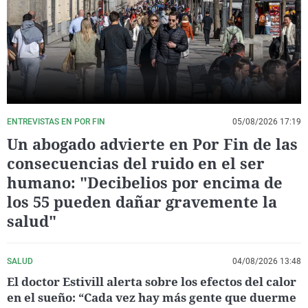
La rosa de los vientos
Caso
Extremadura
Virales
Gente viajera
Retornados
Galicia
Televisión
Como el perro y el gat
Equipo de investigaci
La Rioja
Elecciones
Operación Viuda Negr
Navarra
País Vasco
ENTREVISTAS EN POR FIN
05/08/2026 17:19
Un abogado advierte en Por Fin de las
consecuencias del ruido en el ser
humano: "Decibelios por encima de
los 55 pueden dañar gravemente la
salud"
SALUD
04/08/2026 13:48
El doctor Estivill alerta sobre los efectos del calor
en el sueño: “Cada vez hay más gente que duerme