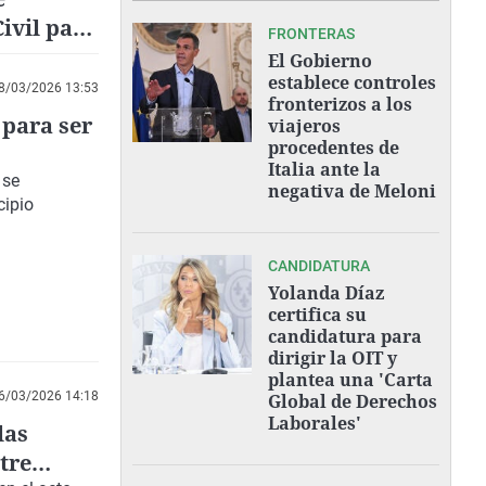
ivil para
FRONTERAS
s
El Gobierno
establece controles
8/03/2026 13:53
fronterizos a los
 para ser
viajeros
procedentes de
Italia ante la
se
negativa de Meloni
cipio
CANDIDATURA
Yolanda Díaz
certifica su
candidatura para
dirigir la OIT y
plantea una 'Carta
6/03/2026 14:18
Global de Derechos
Laborales'
las
tre