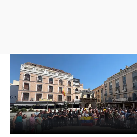
La rosa de los vientos
Caso
Extremadura
Gente viajera
Retornados
Galicia
Como el perro y el
Equipo de investigación
La Rioja
gato
Operación Viuda
Navarra
Negra
País Vasco