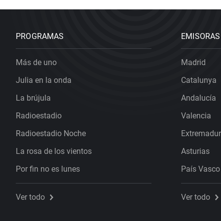
PROGRAMAS
EMISORAS
Más de uno
Madrid
Julia en la onda
Catalunya
La brújula
Andalucía
Radioestadio
Valencia
Radioestadio Noche
Extremadu
La rosa de los vientos
Asturias
Por fin no es lunes
País Vasco
Ver todo
Ver todo