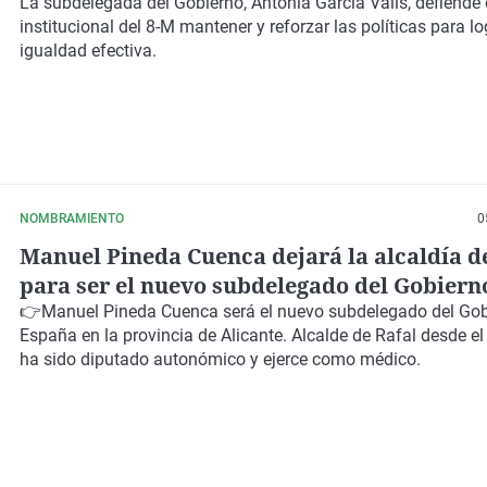
mujeres y hombres
La subdelegada del Gobierno, Antonia García Valls, defiende 
institucional del 8-M mantener y reforzar las políticas para lo
igualdad efectiva.
NOMBRAMIENTO
0
Manuel Pineda Cuenca dejará la alcaldía d
para ser el nuevo subdelegado del Gobierno
provincia de Alicante
👉
Manuel Pineda Cuenca
será el nuevo
subdelegado del Gob
España
en la provincia de Alicante. Alcalde de Rafal desde e
ha sido
diputado autonómico
y ejerce como médico.