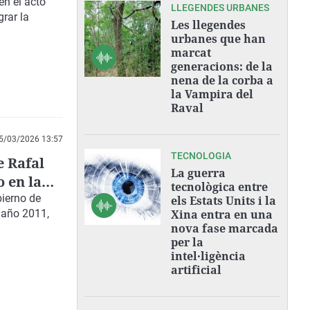
en el acto
LLEGENDES URBANES
grar la
Les llegendes
urbanes que han
marcat
generacions: de la
nena de la corba a
la Vampira del
Raval
5/03/2026 13:57
TECNOLOGIA
e Rafal
La guerra
 en la
tecnològica entre
ierno de
els Estats Units i la
l año 2011,
Xina entra en una
nova fase marcada
per la
intel·ligència
artificial