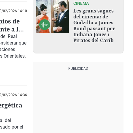
CINEMA
Les grans sagues
0/02/2026 14:10
del cinema: de
pios de
Godzilla a James
nte a los
Bond passant per
Indiana Jones i
del Real
Pirates del Carib
onsiderar que
aciones
 Orientales.
2/02/2026 14:36
ergética
al del
lsado por el