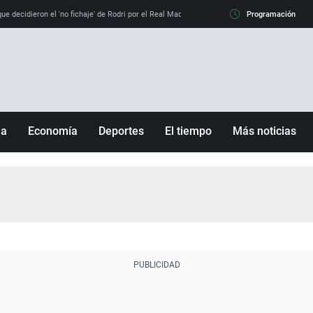
e decidieron el 'no fichaje' de Rodri por el Real Madrid y su 'sí' al Barça
Programación
La llamada de
ña
Economía
Deportes
El tiempo
Más noticias
Fútbol
Sociedad
Baloncesto
Mundo
Tenis
Salud
Motor
Cultura
Ciencia y Tecnología
adrid
Gastronomía
nciana
Medio ambiente