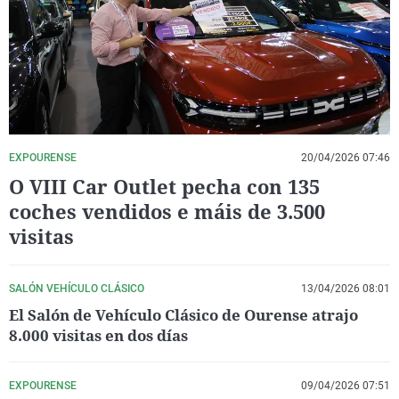
La rosa de los vientos
Caso
Extremadura
Virales
Gente viajera
Retornados
Galicia
Televisión
Como el perro y el gat
Equipo de investigaci
La Rioja
Elecciones
Operación Viuda Negr
Navarra
País Vasco
EXPOURENSE
20/04/2026 07:46
O VIII Car Outlet pecha con 135
coches vendidos e máis de 3.500
visitas
SALÓN VEHÍCULO CLÁSICO
13/04/2026 08:01
El Salón de Vehículo Clásico de Ourense atrajo
8.000 visitas en dos días
EXPOURENSE
09/04/2026 07:51