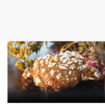
La rosa de los vientos
Caso
Extremadura
Gente viajera
Retornados
Galicia
Como el perro y el
Equipo de investigación
La Rioja
gato
Operación Viuda
Navarra
Negra
País Vasco