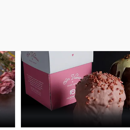
Virales
Televisión
Elecciones