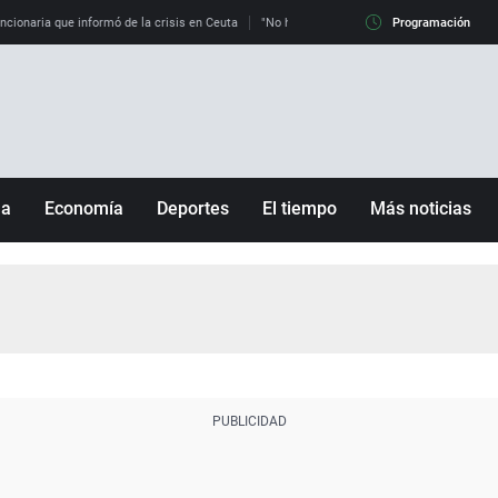
uncionaria que informó de la crisis en Ceuta
"No hay mafias, que no nos engañen": exper
Programación
ña
Economía
Deportes
El tiempo
Más noticias
Fútbol
Sociedad
Baloncesto
Mundo
Tenis
Salud
Motor
Cultura
Ciencia y Tecnología
adrid
Gastronomía
nciana
Medio ambiente