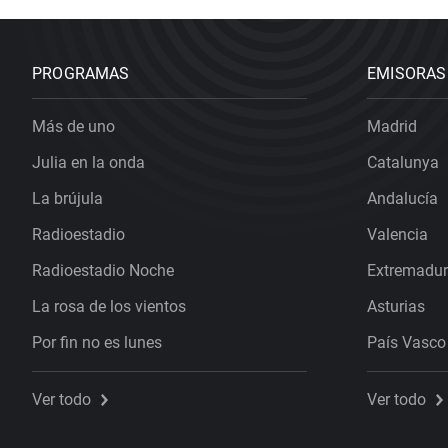
PROGRAMAS
EMISORAS
Más de uno
Madrid
Julia en la onda
Catalunya
La brújula
Andalucía
Radioestadio
Valencia
Radioestadio Noche
Extremadu
La rosa de los vientos
Asturias
Por fin no es lunes
País Vasco
Ver todo
Ver todo