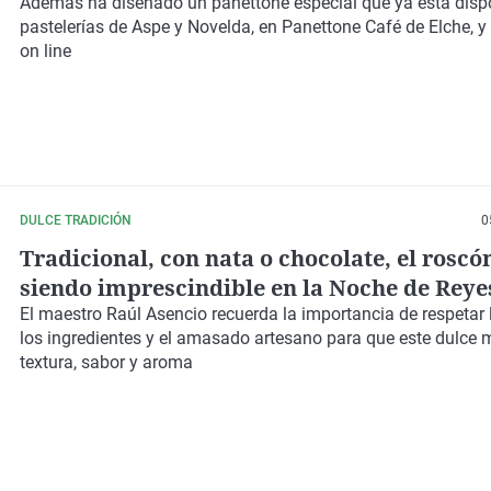
chocolate
Además ha diseñado un panettone especial que ya está disp
pastelerías de Aspe y Novelda, en Panettone Café de Elche, y
on line
DULCE TRADICIÓN
0
Tradicional, con nata o chocolate, el roscó
siendo imprescindible en la Noche de Reye
El maestro Raúl Asencio recuerda la importancia de respetar 
los ingredientes y el amasado artesano para que este dulce
textura, sabor y aroma