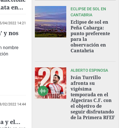
lata en
ECLIPSE DE SOL EN
CANTABRIA
Eclipse de sol en
5/04/2022 14:21
Peña Cabarga:
' y nos
punto preferente
para la
observación en
an nombre
Cantabria
ación
ALBERTO ESPINOSA
Iván Turrillo
afronta su
vigésima
temporada en el
Algeciras C.F. con
8/02/2022 14:44
el objetivo de
seguir disfrutando
de la Primera RFEF
a y el