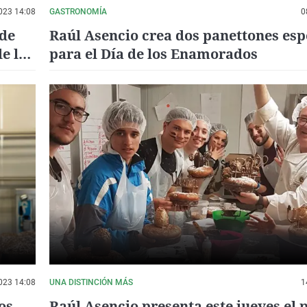
023 14:08
GASTRONOMÍA
0
 de
Raúl Asencio crea dos panettones esp
de la
para el Día de los Enamorados
023 14:08
UNA DISTINCIÓN MÁS
1
os
Raúl Asencio presenta este jueves el 