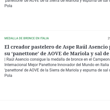
‘panettone’ de AOVE de la Sierra de Mariola y espuma de sal
Pola
MEDALLA DE BRONCE EN ITALIA
2
El creador pastelero de Aspe Raúl Asencio
su ‘panettone’ de AOVE de Mariola y sal de
Pola
|
Raúl Asencio
consigue la
medalla de bronce
en el
Campeon
Internacional Mejor Panettone Innovador del Mundo en Italia
‘panettone’ de AOVE de la Sierra de Mariola y espuma de sal
Pola