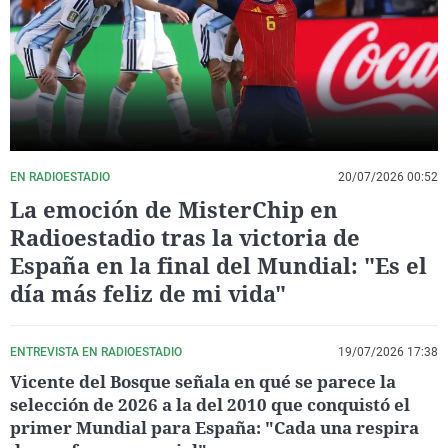
La rosa de los vientos
Caso
Extremadura
Virales
Gente viajera
Retornados
Galicia
Televisión
Como el perro y el gat
Equipo de investigaci
La Rioja
Elecciones
Operación Viuda Negr
Navarra
País Vasco
EN RADIOESTADIO
20/07/2026 00:52
La emoción de MisterChip en
Radioestadio tras la victoria de
España en la final del Mundial: "Es el
día más feliz de mi vida"
ENTREVISTA EN RADIOESTADIO
19/07/2026 17:38
Vicente del Bosque señala en qué se parece la
selección de 2026 a la del 2010 que conquistó el
primer Mundial para España: "Cada una respira