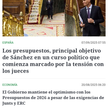
La rosa de los vientos
Caso
Extremadura
Virales
Gente viajera
Retornados
Galicia
Televisión
Como el perro y el gat
Equipo de investigaci
La Rioja
Elecciones
Operación Viuda Negr
Navarra
País Vasco
ESPAÑA
07/09/2025 07:55
Los presupuestos, principal objetivo
de Sánchez en un curso político que
comienza marcado por la tensión con
los jueces
ECONOMÍA
20/08/2025 06:20
El Gobierno mantiene el optimismo con los
Presupuestos de 2026 a pesar de las exigencias de
Junts y ERC