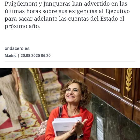
Puigdemont y Junqueras han advertido en las
La rosa de los vientos
Caso
Extremadura
Virales
últimas horas sobre sus exigencias al Ejecutivo
Gente viajera
Retornados
Galicia
Televisión
para sacar adelante las cuentas del Estado el
próximo año.
Como el perro y el gat
Equipo de investigaci
La Rioja
Elecciones
Operación Viuda Negr
Navarra
ondacero.es
País Vasco
Madrid
|
20.08.2025 06:20