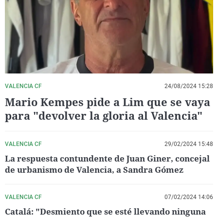
La rosa de los vientos
Caso
Extremadura
Virales
Gente viajera
Retornados
Galicia
Televisión
Como el perro y el gat
Equipo de investigaci
La Rioja
Elecciones
Operación Viuda Negr
Navarra
País Vasco
VALENCIA CF
24/08/2024 15:28
Mario Kempes pide a Lim que se vaya
para "devolver la gloria al Valencia"
VALENCIA CF
29/02/2024 15:48
La respuesta contundente de Juan Giner, concejal
de urbanismo de Valencia, a Sandra Gómez
VALENCIA CF
07/02/2024 14:06
Catalá: "Desmiento que se esté llevando ninguna