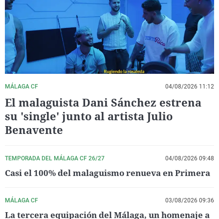
La rosa de los vientos
Caso
Extremadura
Virales
Gente viajera
Retornados
Galicia
Televisión
Como el perro y el gat
Equipo de investigaci
La Rioja
Elecciones
Operación Viuda Negr
Navarra
País Vasco
MÁLAGA CF
04/08/2026 11:12
El malaguista Dani Sánchez estrena
su 'single' junto al artista Julio
Benavente
TEMPORADA DEL MÁLAGA CF 26/27
04/08/2026 09:48
Casi el 100% del malaguismo renueva en Primera
MÁLAGA CF
03/08/2026 09:36
La tercera equipación del Málaga, un homenaje a