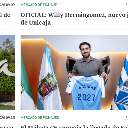
026 09:09
MERCADO DE FICHAJE
2
l de
OFICIAL: Willy Hernángomez, nuevo 
de Unicaja
026 09:35
MERCADO DE FICHAJES
2
ez se
El Málaga CF anuncia la llegada de Sa