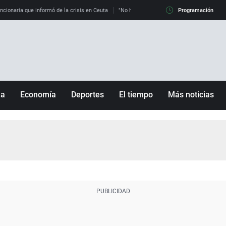
uncionaria que informó de la crisis en Ceuta
"No hay mafias, que no nos engañen": exper
Programación
ña
Economía
Deportes
El tiempo
Más noticias
Fútbol
Sociedad
Baloncesto
Mundo
Tenis
Salud
Motor
Cultura
Ciencia y Tecnología
adrid
Gastronomía
nciana
Medio ambiente