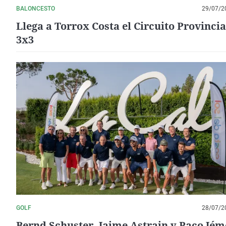
BALONCESTO
29/07/2
Llega a Torrox Costa el Circuito Provincia
3x3
GOLF
28/07/2
Bernd Schuster, Jaime Astrain y Paco Jém