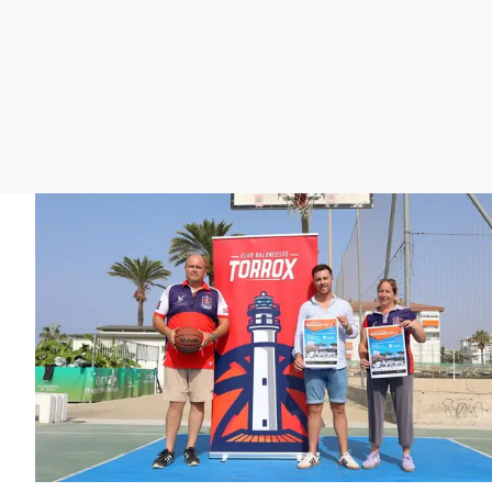
La rosa de los vientos
Caso
Extremadura
Gente viajera
Retornados
Galicia
Como el perro y el
Equipo de investigación
La Rioja
gato
Operación Viuda
Navarra
Negra
País Vasco