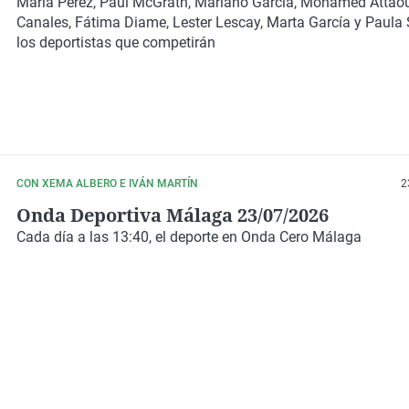
olímpicos, mundiales y europeos
María Pérez, Paul McGrath, Mariano García, Mohamed Attaou
Canales, Fátima Diame, Lester Lescay, Marta García y Paula S
los deportistas que competirán
CON XEMA ALBERO E IVÁN MARTÍN
2
Onda Deportiva Málaga 23/07/2026
Cada día a las 13:40, el deporte en Onda Cero Málaga