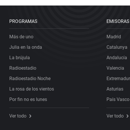
PROGRAMAS
EMISORAS
Más de uno
Madrid
Julia en la onda
Catalunya
La brújula
Andalucía
Radioestadio
Valencia
Radioestadio Noche
Extremadu
La rosa de los vientos
Asturias
Por fin no es lunes
País Vasco
Ver todo
Ver todo