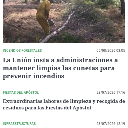
La rosa de los vientos
Caso
Extremadura
Virales
Gente viajera
Retornados
Galicia
Televisión
Como el perro y el gat
Equipo de investigaci
La Rioja
Elecciones
Operación Viuda Negr
Navarra
País Vasco
INCENDIOS FORESTALES
05/08/2026 03:05
La Unión insta a administraciones a
mantener limpias las cunetas para
prevenir incendios
FIESTAS DEL APÓSTOL
28/07/2026 17:16
Extraordinarias labores de limpieza y recogida de
residuos para las Fiestas del Apóstol
INFRAESTRUCTURAS
28/07/2026 12:19