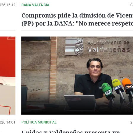
026 15:12
DANA VALÈNCIA
0
Compromís pide la dimisión de Vice
(PP) por la DANA: "No merece respet
026 14:01
POLÍTICA MUNICIPAL
2
a
Unidas x Valdepeñas presenta un