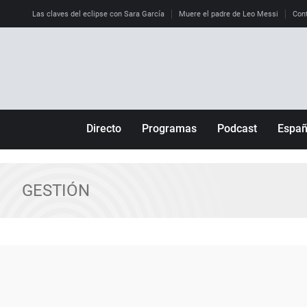
Las claves del eclipse con Sara García
Muere el padre de Leo Messi
Cont
Directo
Programas
Podcast
Espa
Más de uno
Los Perseguidos
Andalucía
Por fin
Malas decisiones
Aragón
GESTIÓN
Julia en la onda
Expedientes del más allá
Baleares
La brújula
El viaje del Guernica
Cantabria
Radioestadio
Invisibles
Cataluña
Radioestadio noche
Prohibido morirse
Comunidad de M
El colegio invisible
Esto no ha pasado
Comunitat Vale