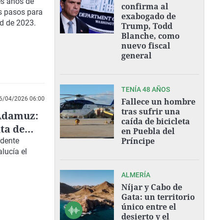
es años de
confirma al
s pasos para
exabogado de
ad de 2023.
Trump, Todd
Blanche, como
nuevo fiscal
general
TENÍA 48 AÑOS
6/04/2026 06:00
Fallece un hombre
tras sufrir una
 Adamuz:
caída de bicicleta
lta de
en Puebla del
Príncipe
idente
lucía el
ALMERÍA
Níjar y Cabo de
Gata: un territorio
único entre el
desierto y el