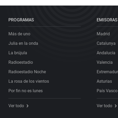
PROGRAMAS
EMISORAS
Más de uno
Madrid
Julia en la onda
Catalunya
La brújula
Andalucía
Radioestadio
Valencia
Radioestadio Noche
Extremadu
La rosa de los vientos
Asturias
Por fin no es lunes
País Vasco
Ver todo
Ver todo