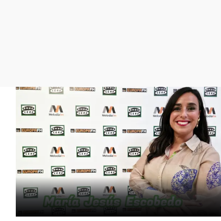
La rosa de los vientos
Caso
Extremadura
Gente viajera
Retornados
Galicia
Como el perro y el
Equipo de investigación
La Rioja
gato
Operación Viuda
Navarra
Negra
País Vasco