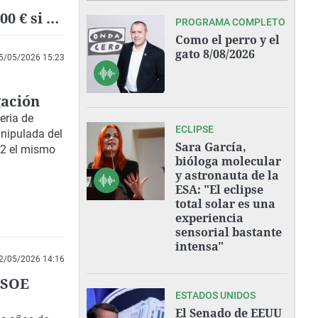
0 € si el
PROGRAMA COMPLETO
Como el perro y el
gato 8/08/2026
5/05/2026 15:23
gación
eria de
ECLIPSE
anipulada
del
Sara García,
12 el mismo
bióloga molecular
y astronauta de la
ESA: "El eclipse
total solar es una
experiencia
sensorial bastante
intensa"
2/05/2026 14:16
PSOE
ESTADOS UNIDOS
El Senado de EEUU