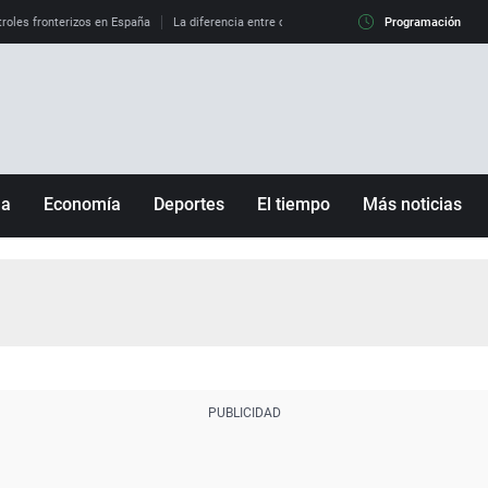
roles fronterizos en España
La diferencia entre observar el eclipse al 99% y al 100%
Programación
ña
Economía
Deportes
El tiempo
Más noticias
Fútbol
Sociedad
Baloncesto
Mundo
Tenis
Salud
Motor
Cultura
Ciencia y Tecnología
adrid
Gastronomía
nciana
Medio ambiente