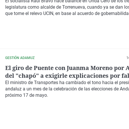
El socialista Raúl Bravo hace balance en Onda Cero de los tr
legislatura como alcalde de Torrenueva, cuando ya se dan lo
que tome el relevo UCIN, en base al acuerdo de gobernabilid
GESTIÓN ADAMUZ
1
El giro de Puente con Juanma Moreno por
del "chapó" a exigirle explicaciones por fa
coordinación
El ministro de Transportes ha cambiado el tono hacia el pres
andaluz a un mes de la celebración de las elecciones de Anda
próximo 17 de mayo.