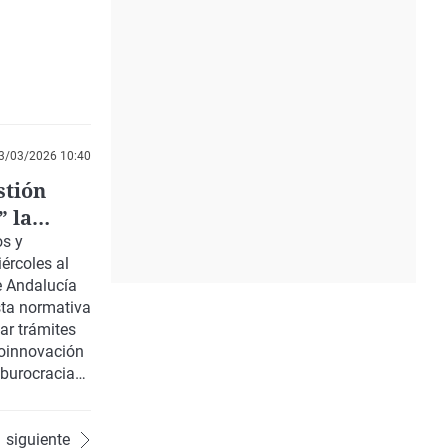
3/03/2026 10:40
stión
” la
os y
ércoles al
e Andalucía
sta normativa
ar trámites
coinnovación
 burocracia
siguiente