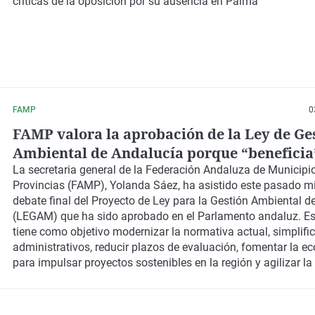
críticas de la oposición por su ausencia en Palma
FAMP
0
FAMP valora la aprobación de la Ley de Ge
Ambiental de Andalucía porque “beneficia
gestión y simplificación de trámites
La secretaria general de la Federación Andaluza de Municipi
Provincias (FAMP), Yolanda Sáez, ha asistido este pasado mi
administrativos municipales
debate final del Proyecto de Ley para la Gestión Ambiental d
(LEGAM) que ha sido aprobado en el Parlamento andaluz. E
tiene como objetivo modernizar la normativa actual, simplific
administrativos, reducir plazos de evaluación, fomentar la e
para impulsar proyectos sostenibles en la región y agilizar la
ambiental.