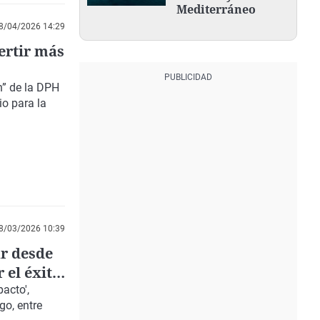
Mediterráneo
8/04/2026 14:29
ertir más
n” de la DPH
io para la
8/03/2026 10:39
ar desde
 el éxito
acto',
go, entre