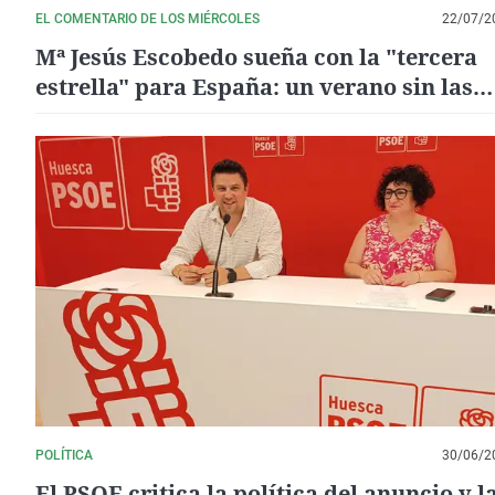
EL COMENTARIO DE LOS MIÉRCOLES
22/07/2
Mª Jesús Escobedo sueña con la "tercera
estrella" para España: un verano sin las
cicatrices que dejan los incendios
POLÍTICA
30/06/2
El PSOE critica la política del anuncio y l