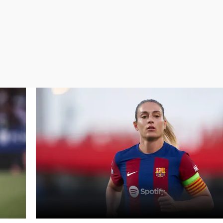
Virales
Televisión
Elecciones