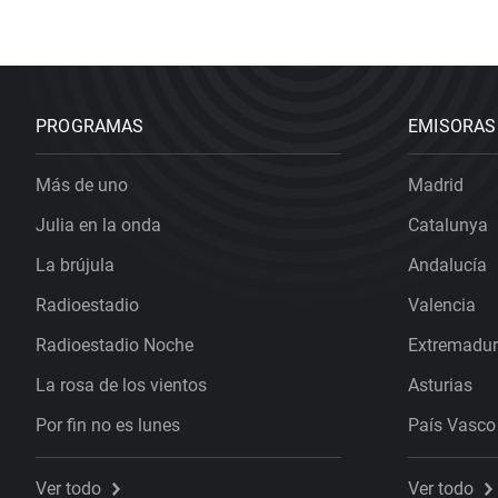
PROGRAMAS
EMISORAS
Más de uno
Madrid
Julia en la onda
Catalunya
La brújula
Andalucía
Radioestadio
Valencia
Radioestadio Noche
Extremadu
La rosa de los vientos
Asturias
Por fin no es lunes
País Vasco
Ver todo
Ver todo