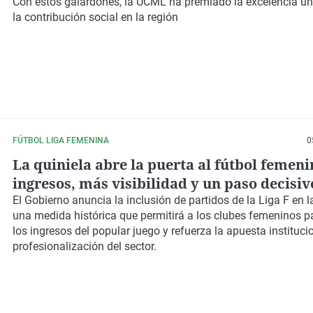
Con estos galardones, la UCML ha premiado la excelencia uni
la contribución social en la región
FÚTBOL LIGA FEMENINA
0
La quiniela abre la puerta al fútbol femen
ingresos, más visibilidad y un paso decisiv
la igualdad
El Gobierno anuncia la inclusión de partidos de la Liga F en la
una medida histórica que permitirá a los clubes femeninos pa
los ingresos del popular juego y refuerza la apuesta institucio
profesionalización del sector.