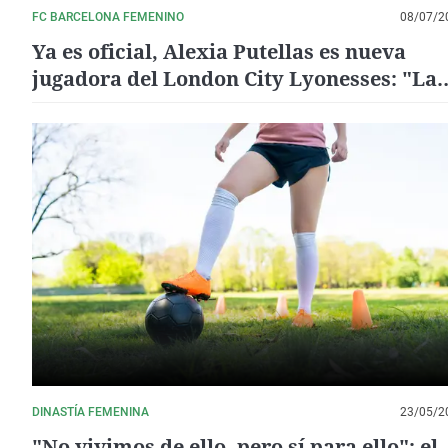
FC BARCELONA FEMENINO
08/07/2
Ya es oficial, Alexia Putellas es nueva
jugadora del London City Lyonesses: "La
ambición del club conecta profundament
conmigo"
DINASTÍA FEMENINA
23/05/2
"No vivimos de ello, pero sí para ello": el