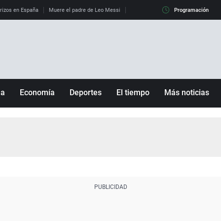
erizos en España
Muere el padre de Leo Messi
La diferencia entre observar el eclip
Programación
ña
Economía
Deportes
El tiempo
Más noticias
Fútbol
Sociedad
Baloncesto
Mundo
Tenis
Salud
Motor
Cultura
Ciencia y Tecnología
adrid
Gastronomía
nciana
Medio ambiente