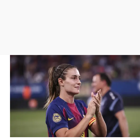
La rosa de los vientos
Caso
Extremadura
Gente viajera
Retornados
Galicia
Como el perro y el
Equipo de investigación
La Rioja
gato
Operación Viuda
Navarra
Negra
País Vasco