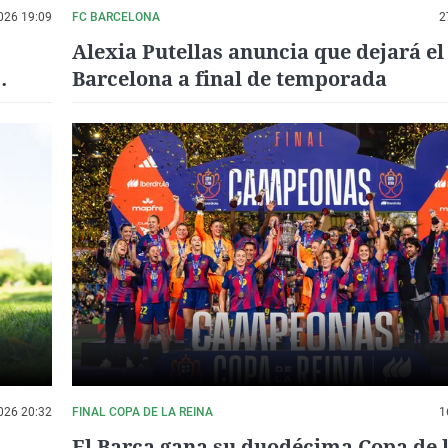
026 19:09
FC BARCELONA
2
Alexia Putellas anuncia que dejará el
Barcelona a final de temporada
e
026 20:32
FINAL COPA DE LA REINA
1
El Barça gana su duodécima Copa de 