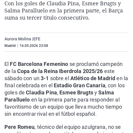
Con los goles de Claudia Pina, Esmee Brugts y
La rosa de los vientos
Caso
Extremadura
Virales
Salma Paralluelo en la primera parte, el Barça
Gente viajera
Retornados
Galicia
Televisión
suma su tercer título consecutivo.
Como el perro y el gat
Equipo de investigaci
La Rioja
Elecciones
Operación Viuda Negr
Navarra
Aurora Molina |
EFE
Madrid
|
16.05.2026 23:08
País Vasco
El
FC Barcelona Femenino
se proclamó campeón
de la
Copa de la Reina Iberdrola 2025/26
este
sábado con un
3-1
sobre el
Atlético de Madrid
en la
final celebrada en el
Estadio Gran Canaria
, con los
goles de
Claudia Pina
,
Esmee Brugts
y
Salma
Paralluelo
en la primera parte para responder al
favoritismo de un equipo que lleva mucho tiempo
sin encontrar rival en el fútbol español.
Pere Romeu
, técnico del equipo azulgrana, no se