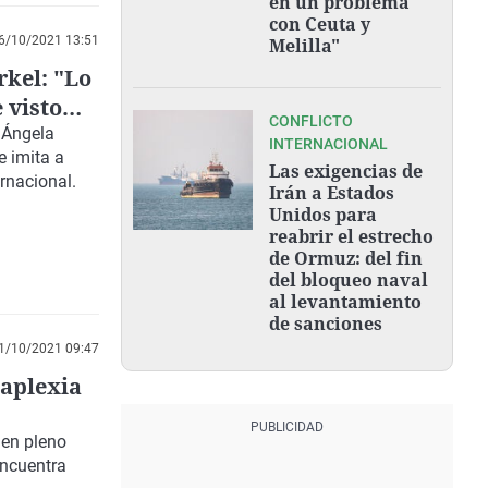
en un problema
con Ceuta y
6/10/2021 13:51
Melilla"
rkel: "Lo
 visto
CONFLICTO
 Ángela
INTERNACIONAL
e imita a
Las exigencias de
rnacional.
Irán a Estados
Unidos para
reabrir el estrecho
de Ormuz: del fin
del bloqueo naval
al levantamiento
de sanciones
1/10/2021 09:47
taplexia
 en pleno
encuentra