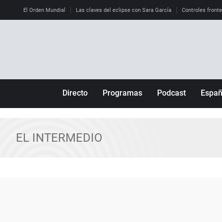
El Orden Mundial
Las claves del eclipse con Sara García
Controles front
Directo
Programas
Podcast
Espa
Más de uno
Los Perseguidos
Andalucía
Por fin
Malas decisiones
Aragón
EL INTERMEDIO
Julia en la onda
Expedientes del más allá
Baleares
La brújula
El viaje del Guernica
Cantabria
Radioestadio
Invisibles
Cataluña
Radioestadio noche
Prohibido morirse
Comunidad de M
El colegio invisible
Esto no ha pasado
Comunitat Vale