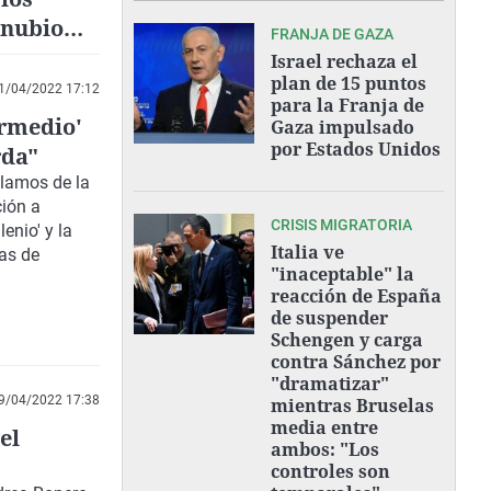
anubio
FRANJA DE GAZA
Israel rechaza el
plan de 15 puntos
1/04/2022 17:12
para la Franja de
ermedio'
Gaza impulsado
por Estados Unidos
rda"
blamos de la
ción a
CRISIS MIGRATORIA
enio' y la
Italia ve
tas de
"inaceptable" la
reacción de España
de suspender
Schengen y carga
contra Sánchez por
"dramatizar"
9/04/2022 17:38
mientras Bruselas
media entre
el
ambos: "Los
controles son