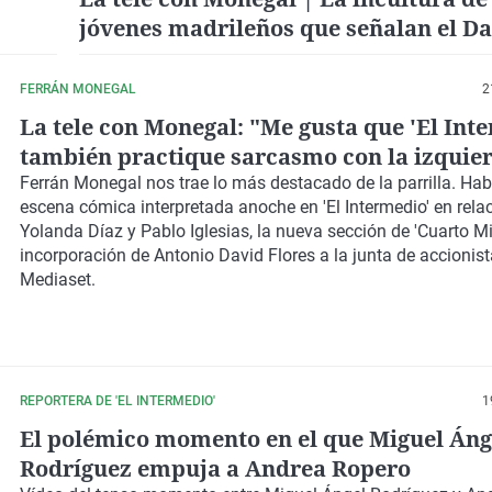
jóvenes madrileños que señalan el D
como un río español
FERRÁN MONEGAL
2
La tele con Monegal: "Me gusta que 'El Int
también practique sarcasmo con la izquie
Ferrán Monegal nos trae lo más destacado de la parrilla. Ha
escena cómica interpretada anoche en 'El Intermedio' en rela
Yolanda Díaz y Pablo Iglesias, la nueva sección de 'Cuarto Mil
incorporación de Antonio David Flores a la junta de accionis
Mediaset.
REPORTERA DE 'EL INTERMEDIO'
1
El polémico momento en el que Miguel Áng
Rodríguez empuja a Andrea Ropero