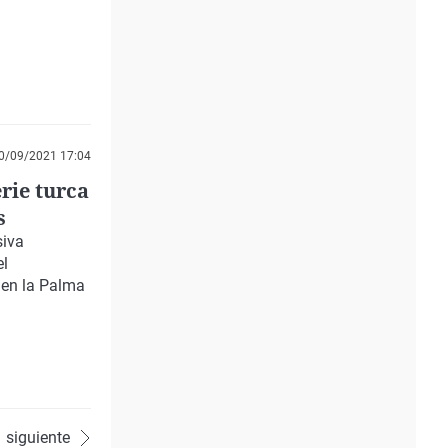
0/09/2021 17:04
rie turca
s
siva
el
 en la Palma
siguiente