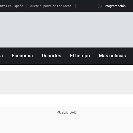
erizos en España
Muere el padre de Leo Messi
La diferencia entre observar el eclip
Programación
ña
Economía
Deportes
El tiempo
Más noticias
Fútbol
Sociedad
Baloncesto
Mundo
Tenis
Salud
Motor
Cultura
Ciencia y Tecnología
adrid
Gastronomía
nciana
Medio ambiente