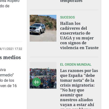
temporales"
drea Ropero
ndo de
SUCESOS
Hallan los
cadáveres del
exsecretario de
UAGA y su mujer
con signos de
violencia en Tauste
4/11/2021 17:32
os medios
EL ORDEN MUNDIAL
siva
Las razones por las
ermedio”
que España "debe
tomar nota" de la
lo de los
crisis migratoria:
oven de 16
"No hay que
asumir que
nuestros aliados
vayan a estar ahí