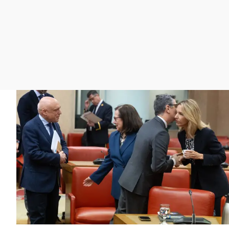
La rosa de los vientos
Caso
Extremadura
Gente viajera
Retornados
Galicia
Como el perro y el
Equipo de investigación
La Rioja
gato
Operación Viuda
Navarra
Negra
País Vasco