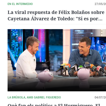
EN EL INTERMEDIO
27/05/2
La viral respuesta de Félix Bolaños sobre
Cayetana Álvarez de Toledo: "Si es por
repoblar La Tierra..."
LA BRÚIXOLA, AMB GABRIEL FIGUEREDO
04/07/2
Què fan els polítics a El Hormiguero, El