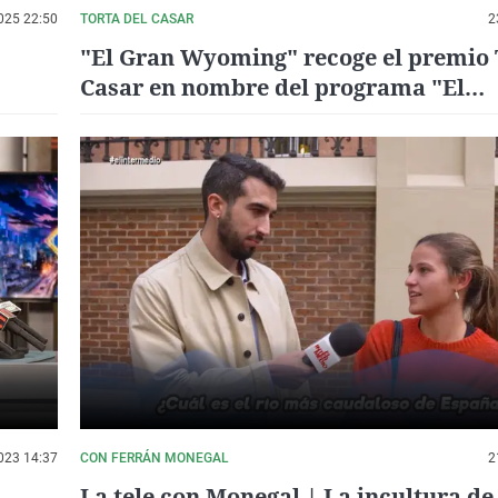
025 22:50
TORTA DEL CASAR
2
"El Gran Wyoming" recoge el premio 
Casar en nombre del programa "El
Intermedio" por su difusión del ques
023 14:37
CON FERRÁN MONEGAL
2
La tele con Monegal | La incultura de 