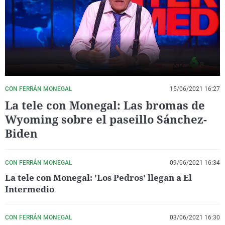
La rosa de los vientos
Caso
Extremadura
Virales
Gente viajera
Retornados
Galicia
Televisión
Como el perro y el gat
Equipo de investigaci
La Rioja
Elecciones
Operación Viuda Negr
Navarra
País Vasco
CON FERRÁN MONEGAL
15/06/2021 16:27
La tele con Monegal: Las bromas de
Wyoming sobre el paseillo Sánchez-
Biden
CON FERRÁN MONEGAL
09/06/2021 16:34
La tele con Monegal: 'Los Pedros' llegan a El
Intermedio
CON FERRÁN MONEGAL
03/06/2021 16:30