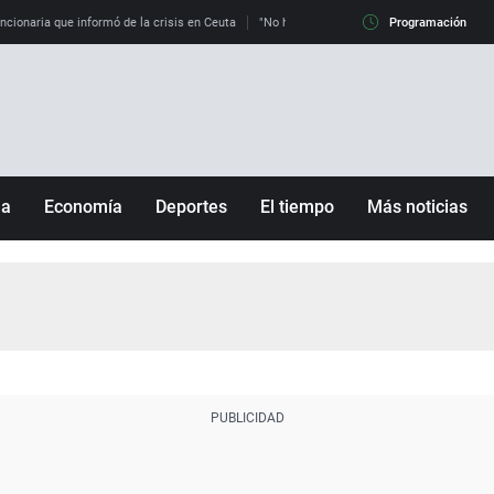
uncionaria que informó de la crisis en Ceuta
"No hay mafias, que no nos engañen": exper
Programación
ña
Economía
Deportes
El tiempo
Más noticias
Fútbol
Sociedad
Baloncesto
Mundo
Tenis
Salud
Motor
Cultura
Ciencia y Tecnología
adrid
Gastronomía
nciana
Medio ambiente