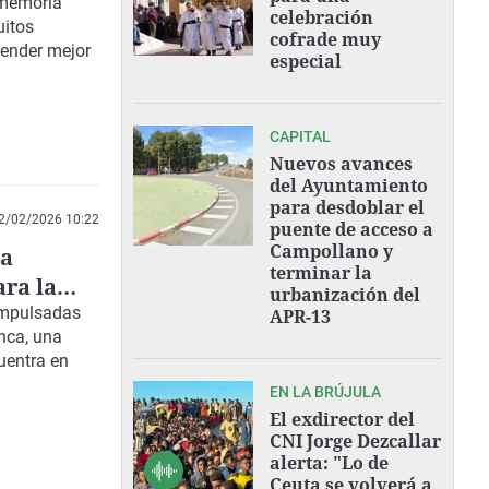
erciante
 memoria
celebración
uitos
cofrade muy
render mejor
especial
CAPITAL
Nuevos avances
del Ayuntamiento
para desdoblar el
2/02/2026 10:22
puente de acceso a
Campollano y
za
terminar la
ara la
urbanización del
 impulsadas
APR-13
enca, una
uentra en
EN LA BRÚJULA
El exdirector del
CNI Jorge Dezcallar
alerta: "Lo de
Ceuta se volverá a