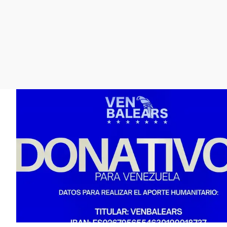
La rosa de los vientos
Caso
Extremadura
Gente viajera
Retornados
Galicia
Como el perro y el
Equipo de investigación
La Rioja
gato
Operación Viuda
Navarra
Negra
País Vasco