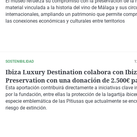
“Málaga Kellerien” de Alfred Zweifel, com
El museo refuerza su compromiso con la preservación de la
material vinculada a la historia del vino de Málaga y sus circ
de Lenzburg (Suiza)
internacionales, ampliando un patrimonio que permite comp
las conexiones económicas y culturales entre territorios
SOSTENIBILIDAD
1
Ibiza Luxury Destination colabora con Ibi
Preservation con una donación de 2.500€ p
protección del entorno natural de la isla.
Esta aportación contribuirá directamente a iniciativas clave
por la fundación, entre ellas la protección de la lagartija ibic
especie emblemática de las Pitiusas que actualmente se enc
riesgo de extinción.