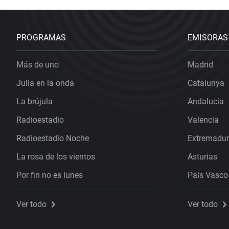
PROGRAMAS
EMISORAS
Más de uno
Madrid
Julia en la onda
Catalunya
La brújula
Andalucía
Radioestadio
Valencia
Radioestadio Noche
Extremadu
La rosa de los vientos
Asturias
Por fin no es lunes
País Vasco
Ver todo
Ver todo