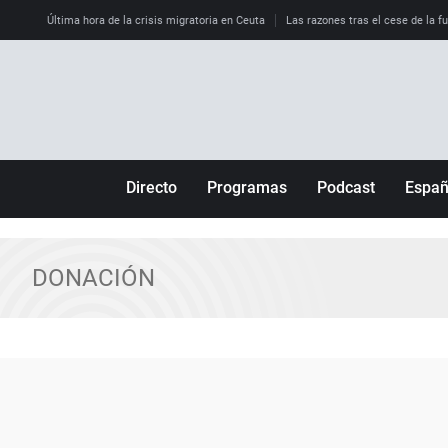
Última hora de la crisis migratoria en Ceuta
Las razones tras el cese de la f
Directo
Programas
Podcast
Espa
Más de uno
Los Perseguidos
Andalucía
Por fin
Malas decisiones
Aragón
DONACIÓN
Julia en la onda
Expedientes del más allá
Baleares
La brújula
El viaje del Guernica
Cantabria
Radioestadio
Invisibles
Cataluña
Radioestadio noche
Prohibido morirse
Comunidad de M
El colegio invisible
Esto no ha pasado
Comunitat Vale