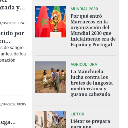
nzada y
MUNDIAL 2030
Por qué entró
Marruecos en la
1/05/2026 11:41
organización del
ocido por
Mundial 2030 que
inicialmente era de
en
España y Portugal
es de sangre
antes, de los
donación
AGRICULTURA
La Manchuela
lucha contra los
brotes de langosta
mediterránea y
gusano cabezudo
3/04/2026 08:05
LIÉTOR
dega
Liétor se prepara
para una