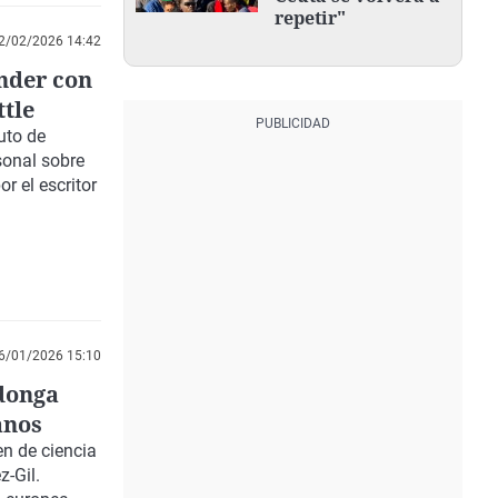
repetir"
2/02/2026 14:42
ender con
ttle
uto de
sonal sobre
r el escritor
6/01/2026 15:10
adonga
anos
n de ciencia
z-Gil.