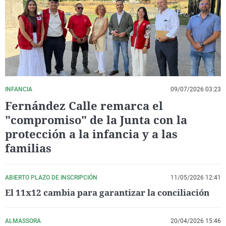
La rosa de los vientos
Caso
Extremadura
Virales
Gente viajera
Retornados
Galicia
Televisión
Como el perro y el gat
Equipo de investigaci
La Rioja
Elecciones
Operación Viuda Negr
Navarra
País Vasco
INFANCIA
09/07/2026 03:23
Fernández Calle remarca el
"compromiso" de la Junta con la
protección a la infancia y a las
familias
ABIERTO PLAZO DE INSCRIPCIÓN
11/05/2026 12:41
El 11x12 cambia para garantizar la conciliación
ALMASSORA
20/04/2026 15:46