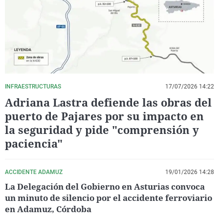
La rosa de los vientos
Caso
Extremadura
Virales
Gente viajera
Retornados
Galicia
Televisión
Como el perro y el gat
Equipo de investigaci
La Rioja
Elecciones
Operación Viuda Negr
Navarra
País Vasco
INFRAESTRUCTURAS
17/07/2026 14:22
Adriana Lastra defiende las obras del
puerto de Pajares por su impacto en
la seguridad y pide "comprensión y
paciencia"
ACCIDENTE ADAMUZ
19/01/2026 14:28
La Delegación del Gobierno en Asturias convoca
un minuto de silencio por el accidente ferroviario
en Adamuz, Córdoba