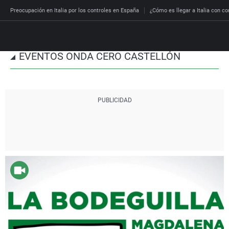
Preocupación en Italia por los controles en España
¿Cómo es llegar a Italia con co
EVENTOS ONDA CERO CASTELLÓN
Directo
Programas
Podcast
España
Economía
Deportes
El tiempo
Más noticias