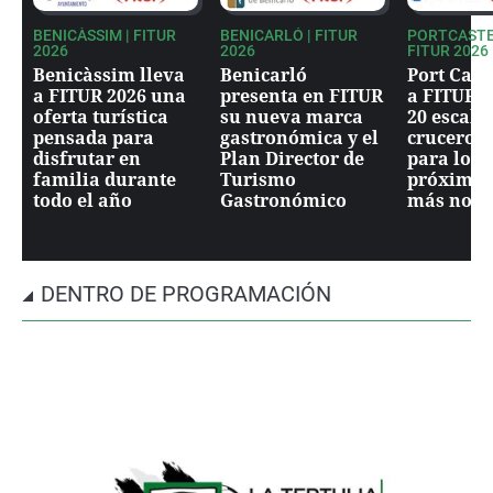
BENICÀSSIM | FITUR
BENICARLÓ | FITUR
PORTCASTE
2026
2026
FITUR 2026
Benicàssim lleva
Benicarló
Port Caste
a FITUR 2026 una
presenta en FITUR
a FITUR 2
oferta turística
su nueva marca
20 escala
pensada para
gastronómica y el
cruceros 
disfrutar en
Plan Director de
para los 
familia durante
Turismo
próximos
todo el año
Gastronómico
más nove
DENTRO DE PROGRAMACIÓN