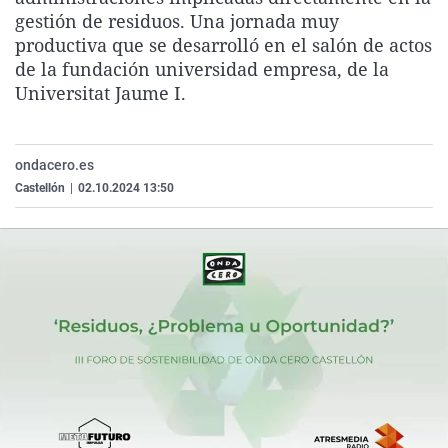
La rosa de los vientos
Caso
Extremadura
Virales
gestión de residuos. Una jornada muy
productiva que se desarrolló en el salón de actos
Gente viajera
Retornados
Galicia
Televisión
de la fundación universidad empresa, de la
Como el perro y el gat
Equipo de investigaci
La Rioja
Elecciones
Universitat Jaume I.
Operación Viuda Negr
Navarra
País Vasco
ondacero.es
Castellón
|
02.10.2024 13:50