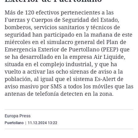
La rosa de los vientos
Caso
Extremadura
Virales
Más de 120 efectivos pertenecientes a las
Gente viajera
Retornados
Galicia
Televisión
Fuerzas y Cuerpos de Seguridad del Estado,
bomberos, servicios sanitarios y técnicos de
Como el perro y el gat
Equipo de investigaci
La Rioja
Elecciones
seguridad han participado en la mañana de este
Operación Viuda Negr
Navarra
miércoles en el simulacro general del Plan de
País Vasco
Emergencia Exterior de Puertollano (PEEP) que
se ha desarrollado en la empresa Air Liquide,
situada en el complejo industrial, y que ha
vuelto a activar las ocho sirenas de aviso a la
población, al igual que el sistema Es-Alert de
aviso masivo por SMS a todos los móviles que las
antenas de telefonía detecten en la zona.
Europa Press
Puertollano
|
11.12.2024 13:22