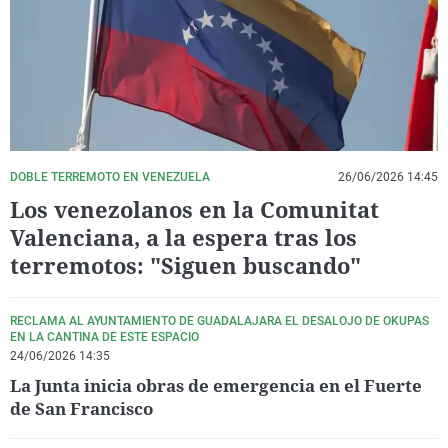
La rosa de los vientos
Caso
Extremadura
Virales
Gente viajera
Retornados
Galicia
Televisión
Como el perro y el gat
Equipo de investigaci
La Rioja
Elecciones
Operación Viuda Negr
Navarra
País Vasco
DOBLE TERREMOTO EN VENEZUELA
26/06/2026 14:45
Los venezolanos en la Comunitat
Valenciana, a la espera tras los
terremotos: "Siguen buscando"
RECLAMA AL AYUNTAMIENTO DE GUADALAJARA EL DESALOJO DE OKUPAS
EN LA CANTINA DE ESTE ESPACIO
24/06/2026 14:35
La Junta inicia obras de emergencia en el Fuerte
de San Francisco