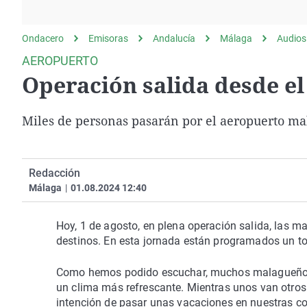
La rosa de los vientos
Caso
Extremadura
Gente viajera
Retornados
Galicia
Ondacero
Emisoras
Andalucía
Málaga
Audios
Como el perro y el
Equipo de investigación
La Rioja
AEROPUERTO
gato
Operación salida desde e
Operación Viuda
Navarra
Negra
País Vasco
Miles de personas pasarán por el aeropuerto ma
Redacción
Málaga
|
01.08.2024 12:40
Hoy, 1 de agosto, en plena operación salida, las ma
destinos. En esta jornada están programados un to
Como hemos podido escuchar, muchos malagueños 
un clima más refrescante. Mientras unos van otros 
intención de pasar unas vacaciones en nuestras co