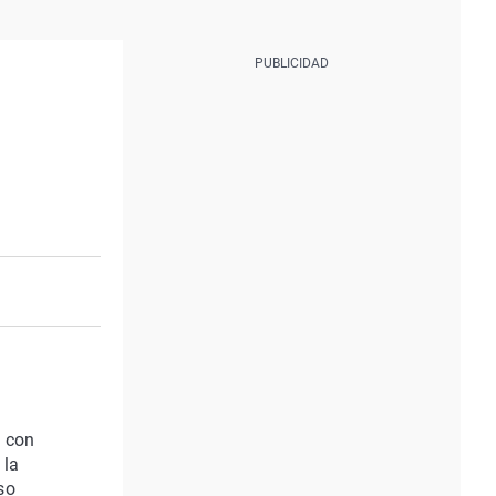
 con
 la
so