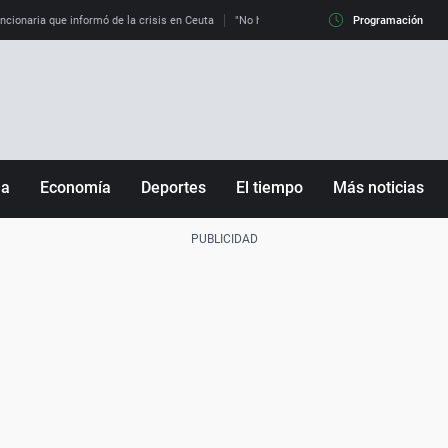
uncionaria que informó de la crisis en Ceuta
"No hay mafias, que no nos engañen": exper
Programación
ña
Economía
Deportes
El tiempo
Más noticias
Fútbol
Sociedad
Baloncesto
Mundo
Tenis
Salud
Motor
Cultura
Ciencia y Tecnología
adrid
Gastronomía
nciana
Medio ambiente