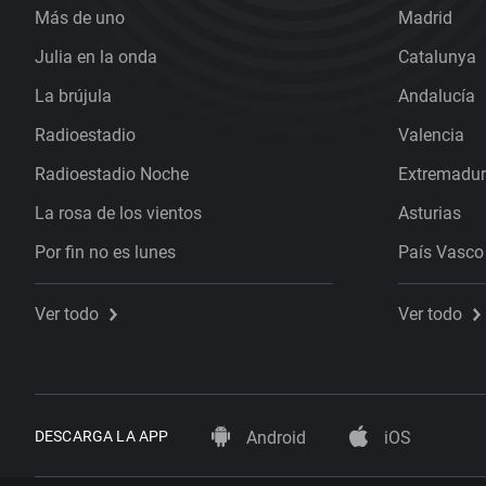
Más de uno
Madrid
Julia en la onda
Catalunya
La brújula
Andalucía
Radioestadio
Valencia
Radioestadio Noche
Extremadu
La rosa de los vientos
Asturias
Por fin no es lunes
País Vasco
Ver todo
Ver todo
DESCARGA LA APP
Android
iOS