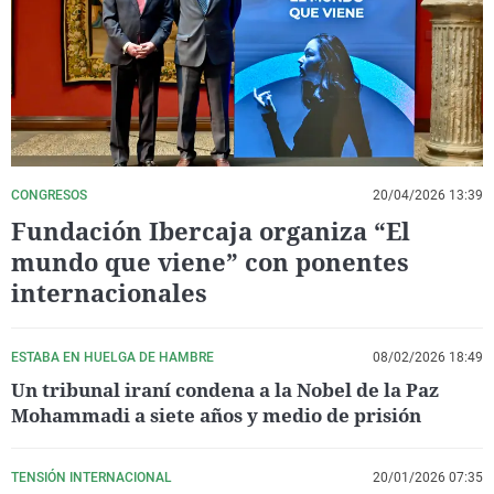
La rosa de los vientos
Caso
Extremadura
Virales
Gente viajera
Retornados
Galicia
Televisión
Como el perro y el gat
Equipo de investigaci
La Rioja
Elecciones
Operación Viuda Negr
Navarra
País Vasco
CONGRESOS
20/04/2026 13:39
Fundación Ibercaja organiza “El
mundo que viene” con ponentes
internacionales
ESTABA EN HUELGA DE HAMBRE
08/02/2026 18:49
Un tribunal iraní condena a la Nobel de la Paz
Mohammadi a siete años y medio de prisión
TENSIÓN INTERNACIONAL
20/01/2026 07:35