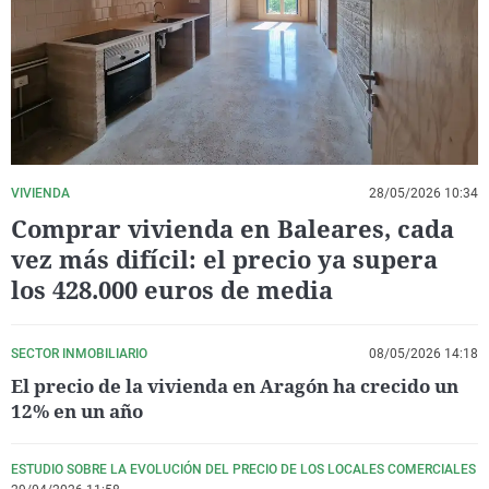
La rosa de los vientos
Caso
Extremadura
Virales
Gente viajera
Retornados
Galicia
Televisión
Como el perro y el gat
Equipo de investigaci
La Rioja
Elecciones
Operación Viuda Negr
Navarra
País Vasco
VIVIENDA
28/05/2026 10:34
Comprar vivienda en Baleares, cada
vez más difícil: el precio ya supera
los 428.000 euros de media
SECTOR INMOBILIARIO
08/05/2026 14:18
El precio de la vivienda en Aragón ha crecido un
12% en un año
ESTUDIO SOBRE LA EVOLUCIÓN DEL PRECIO DE LOS LOCALES COMERCIALES