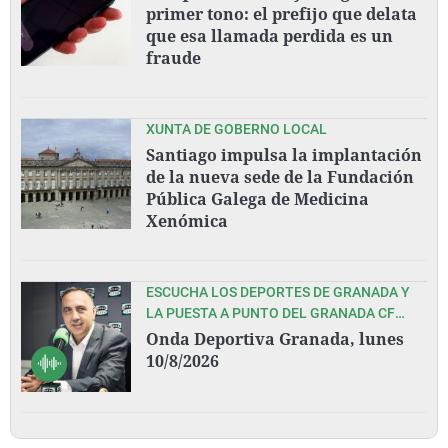
primer tono: el prefijo que delata
que esa llamada perdida es un
fraude
XUNTA DE GOBERNO LOCAL
Santiago impulsa la implantación
de la nueva sede de la Fundación
Pública Galega de Medicina
Xenómica
ESCUCHA LOS DEPORTES DE GRANADA Y
LA PUESTA A PUNTO DEL GRANADA CF
ANTE EL INMEDIATO COMIENZO DE LIGA EN
Onda Deportiva Granada, lunes
OVIEDO, CON PEDRO LARA Y TODO SU
10/8/2026
EQUIPO